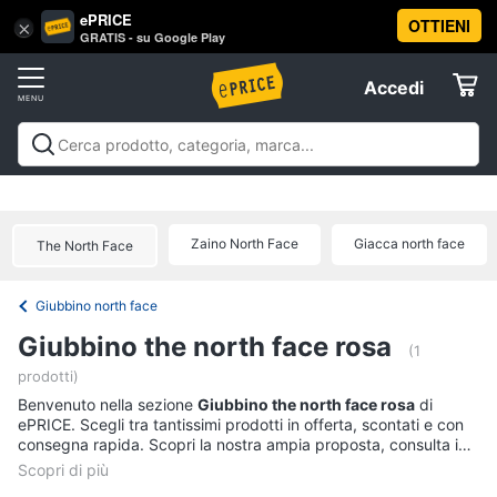
ePRICE
OTTIENI
Vai
×
Accedi
GRATIS - su Google Play
al
Registrati
menu
Accedi
Abbigliamento
Offerte
Donna
Abbigliamento
Donna
Uomo
Bambino
Scarpe
Accessori
Vest
Elettrodomestici
Intimo
donna
Zaino North Face
Giacca north face
The North Face
Top
Informatica
Cappotto
Giubbino north face
donna
Telefonia
Giubbino the north face rosa
Felpa
(1
donna
prodotti)
Tv
Vedi
Benvenuto nella sezione
e
Giubbino the north face rosa
di
tutti
ePRICE. Scegli tra tantissimi prodotti in offerta, scontati e con
Home
consegna rapida. Scopri la nostra ampia proposta, consulta i
Cinema
prezzi e acquista comodamente online.