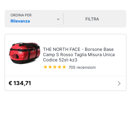
Smart
Uomo
home
Felpa
ORDINA PER
uomo
FILTRA
Rilevanza
Videogiochi
Cravatta
Prezzo più basso
Prezzo più alto
Valutazioni
Piumino
uomo
Audio
e
Giacca
THE NORTH FACE - Borsone Base
musica
uomo
Camp S Rosso Taglia Misura Unica
Codice 52st-kz3
Vedi
705 recensioni
Clima
tutti
€ 134,71
Arredo
Bambino
Brico
Scarpe
e
bambino
Giardinaggio
Sandali
bambina
Salute
Vestiti