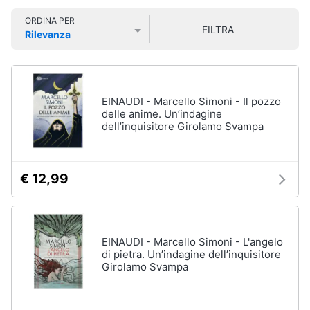
Libri
Smart
di
ORDINA PER
home
FILTRA
Arte,
Rilevanza
Design
Prezzo più basso
Prezzo più alto
Valutazioni
e
Videogiochi
Architettura
Vedi
Audio
EINAUDI - Marcello Simoni - Il pozzo
tutti
e
delle anime. Un’indagine
dell’inquisitore Girolamo Svampa
musica
Dvd
Clima
e
€ 12,99
Blu-
ray
Arredo
Blu-
Ray
Brico
EINAUDI - Marcello Simoni - L'angelo
Blu-
e
di pietra. Un’indagine dell’inquisitore
Ray
Girolamo Svampa
Giardinaggio
Musica
Classica
Salute
Walt