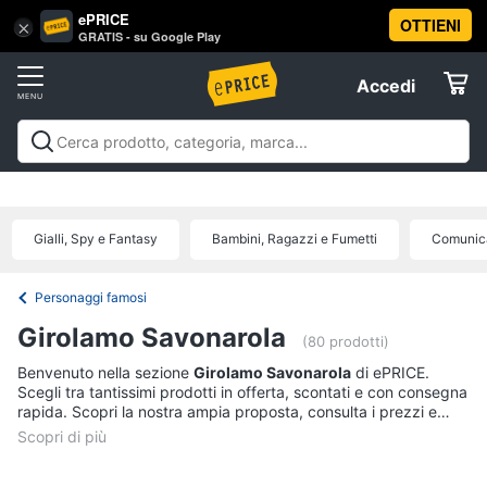
ePRICE
OTTIENI
Vai
×
Accedi
GRATIS - su Google Play
al
Registrati
menu
Accedi
Libri,
Offerte
cd
e
Libri, cd e dvd
Libri
Dvd e Blu-ray
Cd
dvd
Elettrodomestici
musicali
Personaggi
Offerte
Gialli, Spy e Fantasy
Bambini, Ragazzi e Fumetti
Comunica
Libri
Informatica
Religione
e
Personaggi famosi
Spiritualità
Telefonia
Girolamo Savonarola
(80 prodotti)
Attualità,
politica
Benvenuto nella sezione
Girolamo Savonarola
di ePRICE.
Tv
e
Scegli tra tantissimi prodotti in offerta, scontati e con consegna
e
diritto
rapida. Scopri la nostra ampia proposta, consulta i prezzi e
Home
Libri
acquista comodamente online.
Cinema
di
Cucina