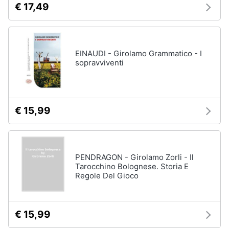
€ 17,49
disney
e
film
igiene
DVD
Film
Beauty
EINAUDI - Girolamo Grammatico - I
Vedi
sopravviventi
tutti
Giocattoli
Prima
€ 15,99
Cd
infanzia
musicali
Colonne
Fotografia
Sonore
CD
PENDRAGON - Girolamo Zorli - Il
Musicali
Tarocchino Bolognese. Storia E
Casalinghi
Regole Del Gioco
Musica
Leggera
Abbigliamento
Musica
Jazz
€ 15,99
Sport