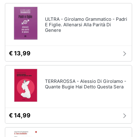
Vedi
tutti
Animali
ULTRA - Girolamo Grammatico - Padri
E Figlie. Allenarsi Alla Parità Di
Motori
Genere
Personaggi
cristiano
Libri,
ronaldo
cd
€ 13,99
Me
e
contro
dvd
Te
Sean
connery
TERRAROSSA - Alessio Di Girolamo -
Festività
Quante Bugie Hai Detto Questa Sera
e
Barbara
ricorrenze
D'Urso
Vedi
Promozioni
tutti
€ 14,99
Servizi