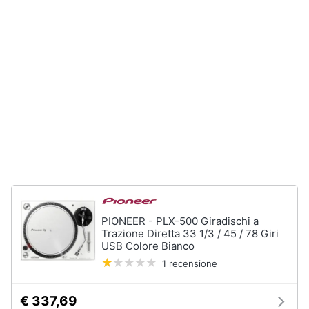
Chitarra
Animali
elettrica
Basso
Motori
Microfono
Vedi
Libri,
tutti
cd
e
dvd
Festività
e
ricorrenze
PIONEER - PLX-500 Giradischi a
Trazione Diretta 33 1/3 / 45 / 78 Giri
USB Colore Bianco
Promozioni
1 recensione
Servizi
€ 337,69