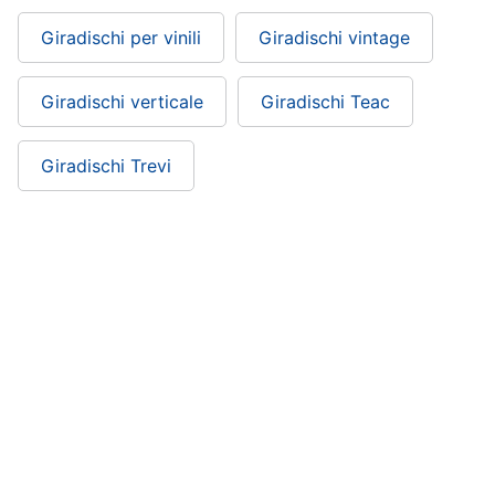
Giradischi per vinili
Giradischi vintage
Giradischi verticale
Giradischi Teac
Giradischi Trevi
Giradischi Pioneer: si trova nelle categorie
Audio Hi-Fi e Home Sound
Audio e musica