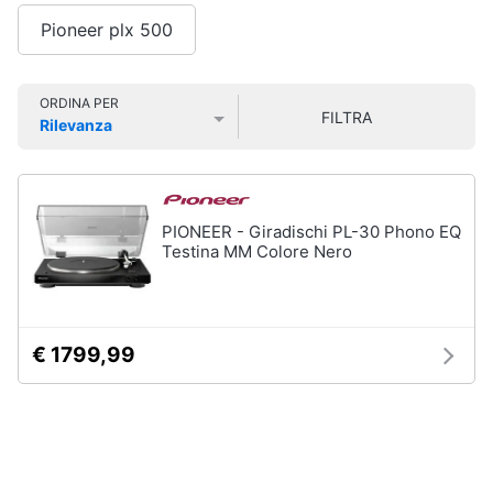
Smart
Pioneer plx 500
home
Audio
on
Videogiochi
ORDINA PER
the
FILTRA
go
Rilevanza
Prezzo più basso
Prezzo più alto
Valutazioni
Airpods
Audio
e
Cuffie
musica
bluetooth
PIONEER - Giradischi PL-30 Phono EQ
Auricolari
Testina MM Colore Nero
bluetooth
Clima
Cassa
bluetooth
Arredo
Vedi
€ 1799,99
tutti
Brico
e
Giardinaggio
Gps
e
Salute