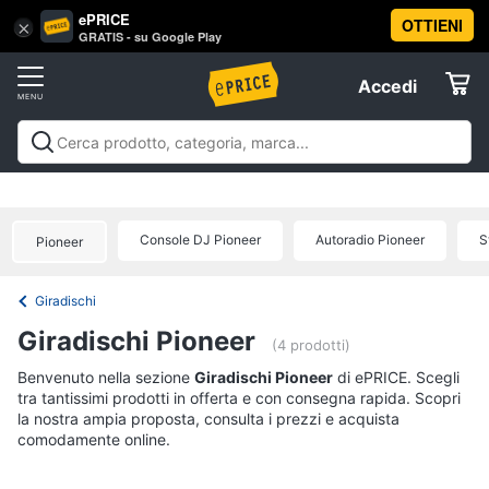
ePRICE
OTTIENI
Vai
×
Accedi
GRATIS - su Google Play
al
Registrati
menu
Accedi
Audio
Offerte
e
musica
Audio e musica
Sistemi hi-fi
Audio on the go
Gps e
Elettrodomestici
musica in auto
Strumenti musicali e attrezzatura per
Sistemi
dj
Offerte
hi-
Console DJ Pioneer
Autoradio Pioneer
S
Pioneer
Informatica
fi
Radio
Giradischi
Telefonia
Cassa
Giradischi Pioneer
bluetooth
(4 prodotti)
Giradischi
Tv
Benvenuto nella sezione
Giradischi Pioneer
di ePRICE. Scegli
tra tantissimi prodotti in offerta e con consegna rapida. Scopri
e
Cassa
la nostra ampia proposta, consulta i prezzi e acquista
Home
comodamente online.
Cinema
Vedi
tutti