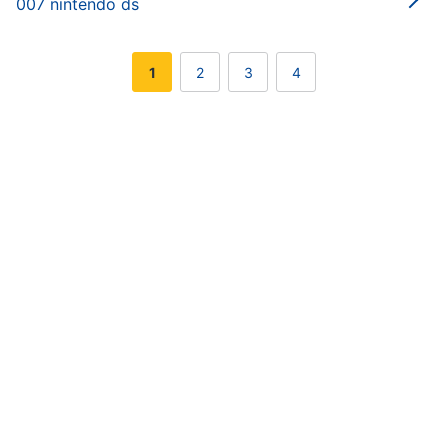
007 nintendo ds
1
2
3
4