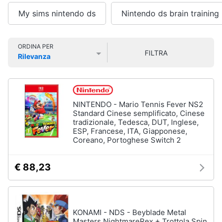
Smart
My sims nintendo ds
Nintendo ds brain training
home
Videogiochi
ORDINA PER
FILTRA
Rilevanza
Prezzo più basso
Prezzo più alto
Valutazioni
Audio
e
musica
NINTENDO - Mario Tennis Fever NS2
Standard Cinese semplificato, Cinese
Clima
tradizionale, Tedesca, DUT, Inglese,
ESP, Francese, ITA, Giapponese,
Coreano, Portoghese Switch 2
Arredo
€ 88,23
Brico
e
Giardinaggio
KONAMI - NDS - Beyblade Metal
Salute
Masters NightmareRex + Trottola Spin