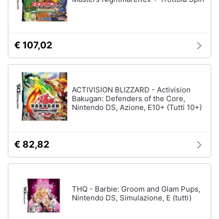
e
igiene
€ 107,02
Beauty
Giocattoli
ACTIVISION BLIZZARD - Activision
Prima
Bakugan: Defenders of the Core,
infanzia
Nintendo DS, Azione, E10+ (Tutti 10+)
Fotografia
€ 82,82
Casalinghi
Abbigliamento
THQ - Barbie: Groom and Glam Pups,
Nintendo DS, Simulazione, E (tutti)
Sport