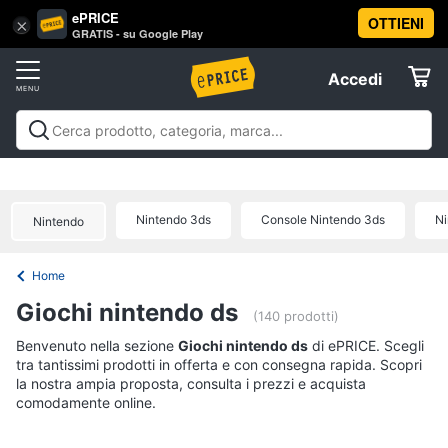
ePRICE
OTTIENI
Vai
×
Accedi
GRATIS - su Google Play
al
Registrati
menu
Accedi
Offerte
Offerte
Elettrodomestici
Nintendo 3ds
Console Nintendo 3ds
Ni
Nintendo
Informatica
Home
Telefonia
Giochi nintendo ds
(140 prodotti)
Tv
Benvenuto nella sezione
Giochi nintendo ds
di ePRICE. Scegli
tra tantissimi prodotti in offerta e con consegna rapida. Scopri
e
la nostra ampia proposta, consulta i prezzi e acquista
Home
comodamente online.
Cinema