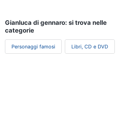
Assistenza
clienti
Gianluca di gennaro: si trova nelle
Esci
categorie
Personaggi famosi
Libri, CD e DVD