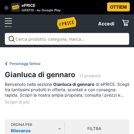
ePRICE
OTTIENI
Vai
×
Accedi
GRATIS - su Google Play
al
Registrati
menu
Accedi
Libri,
Offerte
cd
e
Libri, cd e dvd
Libri
Dvd e Blu-ray
Cd
dvd
Elettrodomestici
musicali
Personaggi
Offerte
Personaggi famosi
Libri
Informatica
Gianluca di gennaro
Religione
(1 prodotti)
e
Benvenuto nella sezione
Gianluca di gennaro
di ePRICE. Scegli
Spiritualità
Telefonia
tra tantissimi prodotti in offerta, scontati e con consegna
Attualità,
rapida. Scopri la nostra ampia proposta, consulta i prezzi e
politica
acquista comodamente online.
Tv
e
e
diritto
Home
Libri
Cinema
di
ORDINA PER
FILTRA
Cucina
Rilevanza