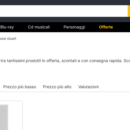
Blu-ray
Cd musicali
Personaggi
Offerte
ssi stuart
vd
Dvd e Blu-ray
Cd musicali
tra tantissimi prodotti in offerta, scontati e con consegna rapida. Sc
à
Blu-Ray
Colonne Sonore
itto
Blu-Ray Musica Classica
CD Musicali
Walt disney film
Musica Leggera
Prezzo più basso
Prezzo più alto
Valutazioni
DVD Film
Musica Jazz
Vedi tutti
Vedi tutti