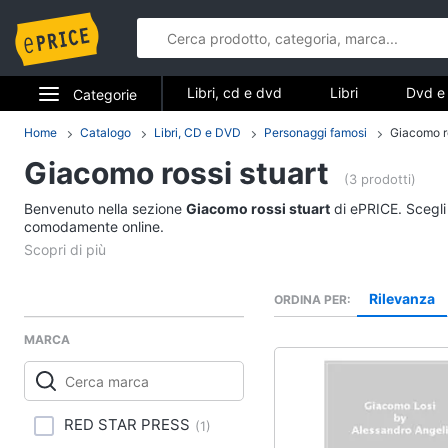
Libri, cd e dvd
Libri
Dvd e 
Categorie
Elettrodomestici
Home
Catalogo
Libri, CD e DVD
Personaggi famosi
Giacomo ro
Libri, cd e d
Giacomo rossi stuart
Informatica
(3 prodotti)
Libri
Benvenuto nella sezione
Giacomo rossi stuart
di ePRICE. Scegli 
Telefonia
comodamente online.
Religione e Spiritualit
Attualità, politica e dir
Tv e Home Cinema
Libri di Cucina
Rilevanza
ORDINA PER
Smart home
Libri di Arte, Design e
Architettura
MARCA
Videogiochi
Vedi tutti
Audio e musica
RED STAR PRESS
(
1
)