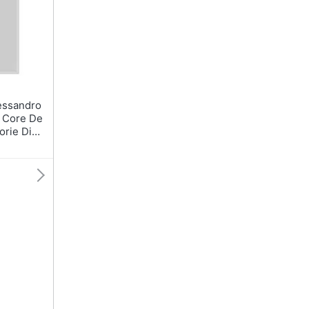
. Core De
orie Di
no