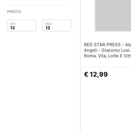
Clima
PREZZO
Arredo
Brico e Giardinaggio
Salute e igiene
RED STAR PRESS - Alessandro
Angeli - Giacomo Losi
Beauty
Roma. Vita, Lotte E Vitt
Un Calciatore Partigia
Giocattoli
€ 12,99
Prima infanzia
Fotografia
Casalinghi
Abbigliamento