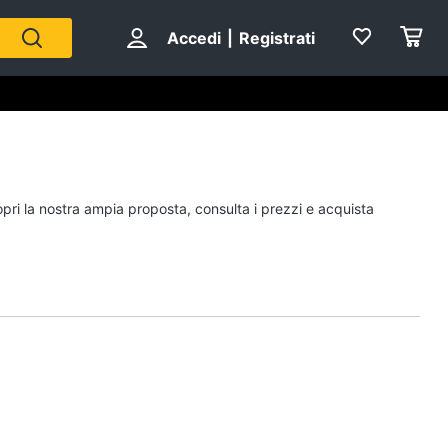
Accedi
|
Registrati
Personaggi
opri la nostra ampia proposta, consulta i prezzi e acquista
cristiano ronaldo
Me contro Te
Sean connery
Barbara D'Urso
Vedi tutti