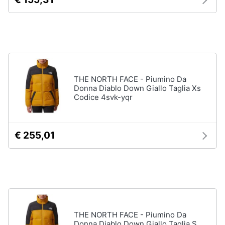
Assistenza
Tuta
clienti
Pantaloni
Esci
Vedi
tutti
THE NORTH FACE - Piumino Da
Donna Diablo Down Giallo Taglia Xs
Orologi
Codice 4svk-yqr
Apple
Watch
€ 255,01
Smartwatch
Orologi
uomo
Orologi
donna
Vedi
tutti
THE NORTH FACE - Piumino Da
Donna Diablo Down Giallo Taglia S