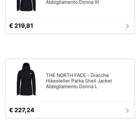
Abbigliamento Donna Xl
neonati
e
igiene
Copertina
neonato
€ 219,81
Beauty
Vedi
tutti
Giocattoli
Prima
Scarpe
infanzia
Sneakers
THE NORTH FACE - Giacche
Hikesteller Parka Shell Jacket
Scarpe
Fotografia
Abbigliamento Donna L
nike
Anfibi
Casalinghi
Ciabatte
€ 227,24
Vedi
Abbigliamento
tutti
Sport