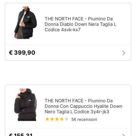
Accessori
Animali
Sigaretta
THE NORTH FACE - Piumino Da
elettronica
Donna Diablo Down Nera Taglia L
Motori
Codice 4svk-kx7
Borse
Occhiali
da
Libri,
vista
cd
€ 399,90
e
Occhiali
da
dvd
sole
Vedi
Festività
tutti
e
ricorrenze
THE NORTH FACE - Piumino Da
Donna Con Cappuccio Hyalite Down
Promozioni
Vestiari
Nero Taglia L Codice 3y4r-jk3
56 recensioni
T-
shirt
Servizi
Felpa
€ 155,31