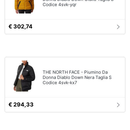
Codice 4svk-yqr
Gioielli
Anelli
€ 302,74
Orecchini
Cavigliera
Collane
Vedi
tutti
THE NORTH FACE - Piumino Da
Donna Diablo Down Nera Taglia S
Codice 4svk-kx7
€ 294,33