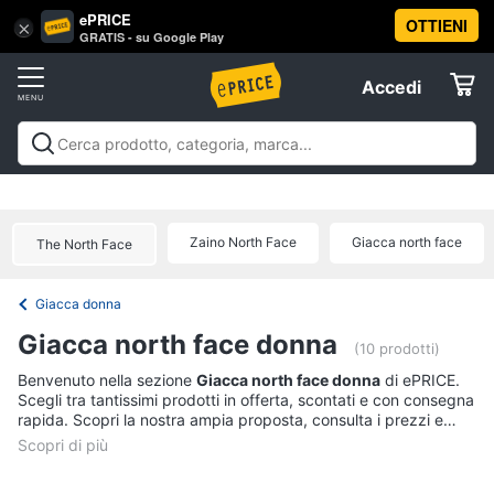
ePRICE
OTTIENI
Vai
×
Accedi
GRATIS - su Google Play
al
Registrati
menu
Accedi
Abbigliamento
Offerte
Donna
Abbigliamento
Donna
Uomo
Bambino
Scarpe
Accessori
Vest
Elettrodomestici
Intimo
donna
Zaino North Face
Giacca north face
The North Face
Top
Informatica
Cappotto
Giacca donna
donna
Telefonia
Giacca north face donna
Felpa
(10 prodotti)
donna
Tv
Benvenuto nella sezione
Giacca north face donna
di ePRICE.
Scegli tra tantissimi prodotti in offerta, scontati e con consegna
Vedi
e
rapida. Scopri la nostra ampia proposta, consulta i prezzi e
tutti
Home
acquista comodamente online.
Cinema