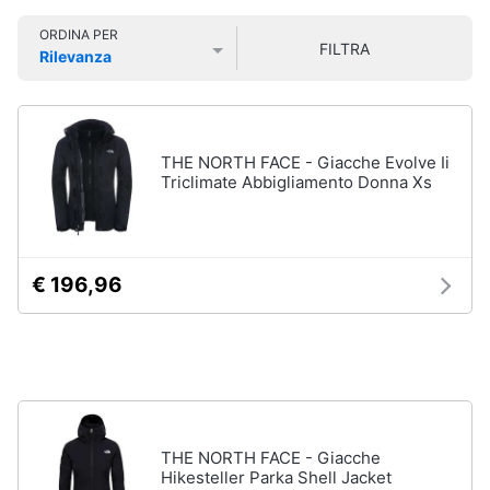
Smart
Uomo
ORDINA PER
home
FILTRA
Felpa
Rilevanza
uomo
Prezzo più basso
Prezzo più alto
Valutazioni
Videogiochi
Cravatta
Piumino
uomo
Audio
THE NORTH FACE - Giacche Evolve Ii
e
Triclimate Abbigliamento Donna Xs
Giacca
musica
uomo
Vedi
Clima
tutti
€ 196,96
Arredo
Bambino
Brico
Scarpe
e
bambino
Giardinaggio
Sandali
bambina
THE NORTH FACE - Giacche
Hikesteller Parka Shell Jacket
Salute
Vestiti