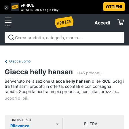
ePRICE
OTTIENI
Vai
×
Accedi
GRATIS - su Google Play
al
Registrati
menu
Accedi
Abbigliamento
Offerte
Donna
Abbigliamento
Donna
Uomo
Bambino
Scarpe
Accessori
Vest
Elettrodomestici
Intimo
donna
Giacca uomo
Top
Informatica
Giacca helly hansen
(145 prodotti)
Cappotto
donna
Benvenuto nella sezione
Giacca helly hansen
di ePRICE. Scegli
Telefonia
tra tantissimi prodotti in offerta, scontati e con consegna
Felpa
rapida. Scopri la nostra ampia proposta, consulta i prezzi e
donna
acquista comodamente online.
Tv
Vedi
e
tutti
Home
Cinema
ORDINA PER
FILTRA
Rilevanza