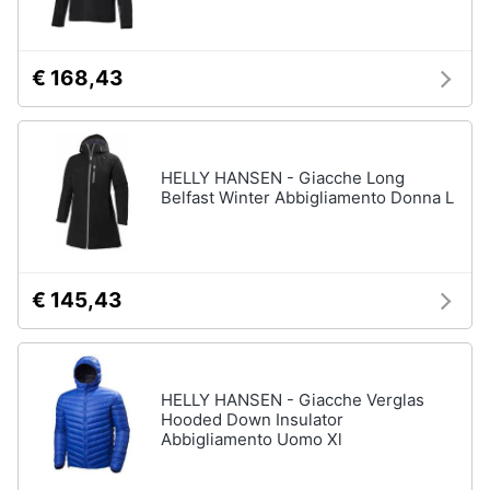
Assistenza
Tuta
clienti
Pantaloni
€ 168,43
Esci
Vedi
tutti
HELLY HANSEN - Giacche Long
Belfast Winter Abbigliamento Donna L
Orologi
Apple
Watch
Smartwatch
€ 145,43
Orologi
uomo
Orologi
donna
HELLY HANSEN - Giacche Verglas
Hooded Down Insulator
Vedi
Abbigliamento Uomo Xl
tutti