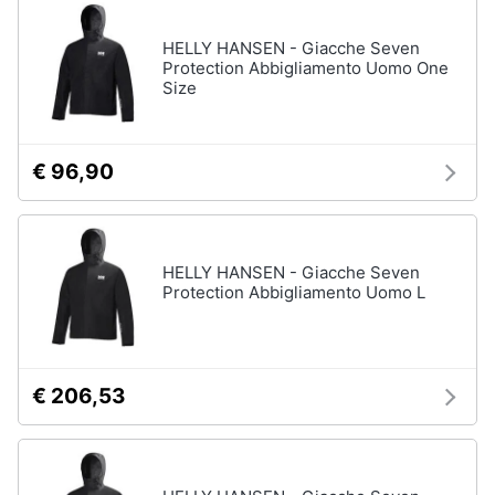
neonati
e
igiene
HELLY HANSEN - Giacche Seven
Copertina
neonato
Protection Abbigliamento Uomo One
Size
Beauty
Vedi
tutti
Giocattoli
€ 96,90
Prima
Scarpe
infanzia
Sneakers
HELLY HANSEN - Giacche Seven
Scarpe
Protection Abbigliamento Uomo L
Fotografia
nike
Anfibi
Casalinghi
Ciabatte
€ 206,53
Vedi
Abbigliamento
tutti
Sport