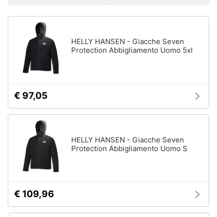
Prezzo più basso
Prezzo più alto
Valutazioni
Smart
Uomo
home
Felpa
uomo
HELLY HANSEN - Giacche Seven
Videogiochi
Cravatta
Protection Abbigliamento Uomo 5xl
Piumino
uomo
Audio
e
Giacca
musica
uomo
€ 97,05
Vedi
Clima
tutti
HELLY HANSEN - Giacche Seven
Arredo
Protection Abbigliamento Uomo S
Bambino
Brico
Scarpe
e
bambino
Giardinaggio
€ 109,96
Sandali
bambina
Salute
Vestiti