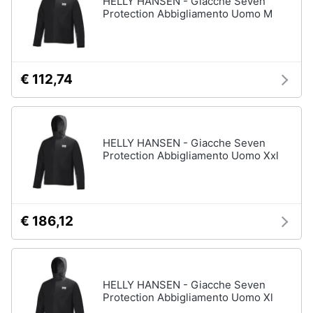
HELLY HANSEN - Giacche Seven
Protection Abbigliamento Uomo M
Accessori
Animali
Sigaretta
elettronica
Motori
Borse
€ 112,74
Occhiali
da
Libri,
vista
cd
e
Occhiali
HELLY HANSEN - Giacche Seven
da
dvd
Protection Abbigliamento Uomo Xxl
sole
Vedi
Festività
tutti
e
ricorrenze
€ 186,12
Promozioni
Vestiari
T-
HELLY HANSEN - Giacche Seven
shirt
Servizi
Protection Abbigliamento Uomo Xl
Felpa