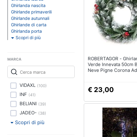
Clima
Nerf
Ghirlanda nascita
Dinosauri
Ghirlande primaverili
Arredo
Barbie
Ghirlande autunnali
Ghirlande di carta
Puzzle
Brico e Giardinaggio
Ghirlanda porta
Scopri di più
Vedi tutti
Salute e igiene
Beauty
ROBERTAGOR - Ghirlanda Pino
MARCA
Verde Innevata 50cm 
Regali per la festa de
Giocattoli
Neve Pigne Corona Ad
Per gli amanti della t
Natale
Per gli sportivi
Prima infanzia
VIDAXL
(
100
)
€ 23,00
Per gli amanti della 
INF
(
41
)
Fotografia
Per gli amanti della b
BELIANI
(
39
)
routine
Casalinghi
JADEO-
(
38
)
Vedi tutti
Scopri di più
Abbigliamento