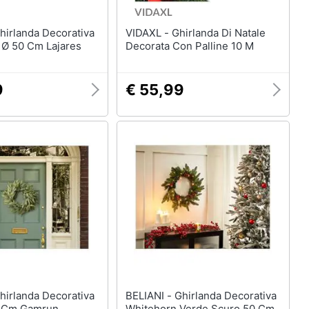
VIDAXL - Ghirlanda Di Natale
 Ø 50 Cm Lajares
Decorata Con Palline 10 M
9
€ 55,99
BELIANI - Ghirlanda Decorativa
0 Cm Gamrun
Whitehorn Verde Scuro 50 Cm