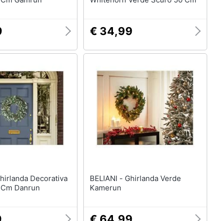
9
€ 34,99
BELIANI - Ghirlanda Verde
 Cm Danrun
Kamerun
9
€ 64,99