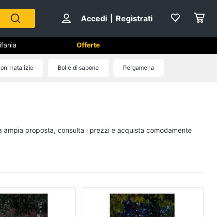
Accedi
|
Registrati
ifania
Offerte
oni natalizie
Bolle di sapone
Pergamena
Capodanno
Giochi per Natale
Scacchi
stra ampia proposta, consulta i prezzi e acquista comodamente
Fuochi d artificio
Petardi
Vedi tutti
no
Carnevale