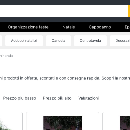
Organizzazione feste
Natale
Capodanno
Ep
entino
Carnevale
Regali per la festa del papà
Addobbi natalizi
Candela
Centrotavola
Decorazi
ricorrenze
een
Boxing days
hirlanda
Organizzazione feste
Natale
Bomboniere
Giochi per Natale
Palloncini
Albero di Natale
imi prodotti in offerta, scontati e con consegna rapida. Scopri la no
Candeline
Babbo Natale
Confetti
Presepe
Prezzo più basso
Prezzo più alto
Valutazioni
Vedi tutti
Vedi tutti
Regali di natale
Regali di san valenti