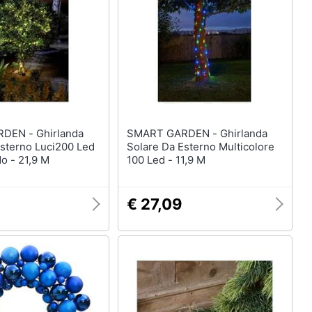
enze
Maschera per travestimenti
Costumi carnevale
eauty
Unghie finte
Parrucche
ecnologia
Vedi tutti
 Ghirlanda
SMART GARDEN - Ghirlanda
Esterno Luci200 Led
Solare Da Esterno Multicolore
Boxing days
o - 21,9 M
100 Led - 11,9 M
Giocattoli - Boxing Days
imenti
€ 27,09