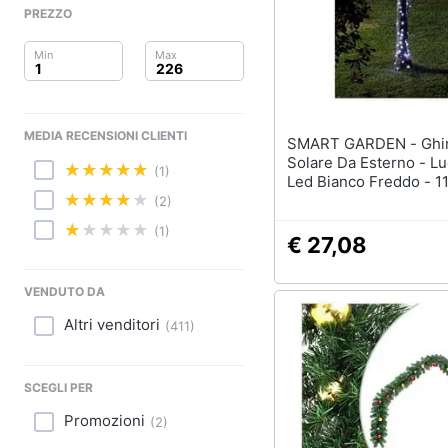
Sport
PREZZO
Animali
Motori
MEDIA RECENSIONI CLIENTI
Libri, cd e dvd
SMART GARDEN - Ghirlanda
Solare Da Esterno - Lu
(1)
Led Bianco Freddo - 1
Festività e ricorrenze
Metallo
(2)
Promozioni
(1)
€ 27,08
VENDUTO DA
Altri venditori
(
411
)
SCEGLI PER
Promozioni
(
2
)