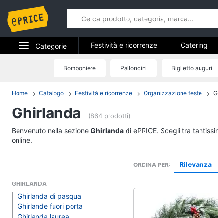
Festività e ricorrenze
Catering
Categorie
Regali di natale
Regali di san val
Elettrodomestici
Bomboniere
Palloncini
Biglietto auguri
Festività e 
Regali festa della mamma
Hallow
Informatica
Home
Catalogo
Festività e ricorrenze
Organizzazione feste
G
Catering
Ghirlanda
Telefonia
Confetti
(864 prodotti)
Segnaposto
Tv e Home Cinema
Benvenuto nella sezione
Ghirlanda
di ePRICE. Scegli tra tantiss
Posate
online.
Smart home
Decorazioni torte
Rilevanza
ORDINA PER
Vedi tutti
Videogiochi
GHIRLANDA
Ghirlanda di pasqua
Audio e musica
Epifania
Ghirlande fuori porta
Ghirlanda laurea