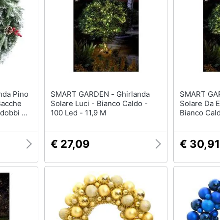
Regali di Natale per lui
Per chi ama le esperi
Regali di Natale per lei
Per gli sportivi
Regali di natale per teenager
Per gli amanti della b
routine
Regali di Natale per arredare
la casa
Per gli amanti della t
Vedi tutti
Vedi tutti
SMART GARDEN - Ghirlanda
SMART GARDEN -
Bacche
Solare Luci - Bianco Caldo -
Solare Da 
l papà
Regali festa della mamma
Halloween
dobbi Di
100 Led - 11,9 M
Bianco Cald
ecnologia
Per le mamme amanti della
Zucca Halloween
moda
Maschera per travest
Per le mamme amanti della
€ 27,09
€ 30,91
moda
Costumi Halloween
beauty routine
eauty
Unghie finte
Per le mamme sportive
Per le mamme appassionate
Vedi tutti
di arredo
Vedi tutti