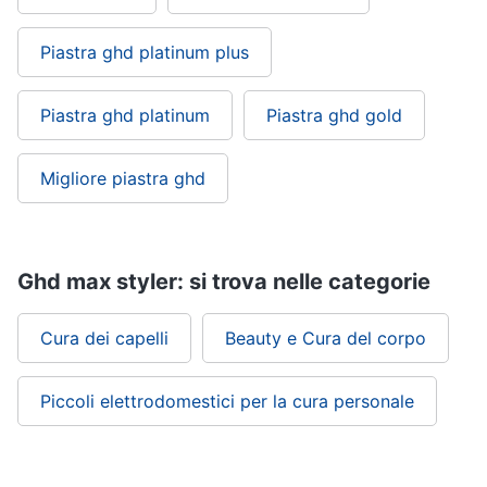
up
Smalto
Piastra ghd platinum plus
semipermanente
Eyeliner
Piastra ghd platinum
Piastra ghd gold
Rossetti
Acetone
Migliore piastra ghd
Vedi
tutti
Ghd max styler: si trova nelle categorie
Creme
e
Cura dei capelli
Beauty e Cura del corpo
cosmetici
Olio
Piccoli elettrodomestici per la cura personale
di
ricino
Maschera
viso