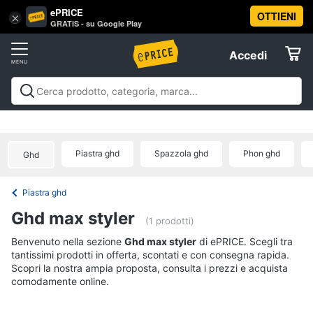
ePRICE
OTTIENI
Vai
×
Accedi
GRATIS - su Google Play
al
Registrati
menu
Accedi
Beauty
Offerte
Piccoli
Beauty
Piccoli elettrodomestici per la cura
elettrodomestici
Elettrodomestici
personale
Cura dei capelli
Igiene orale
Epilazione e
per
rasatura
Manicure e pedicure
Igiene e Cura del
la
Piastra ghd
Spazzola ghd
Phon ghd
Ghd
cura
corpo
Make up
Creme e cosmetici
Profumi
Migliori
Informatica
personale
prodotti beauty
Offerte
Dyson
Piastra ghd
airwrap
Telefonia
Ghd max styler
(1 prodotti)
Piastra
per
Tv
Benvenuto nella sezione
Ghd max styler
di ePRICE. Scegli tra
capelli
tantissimi prodotti in offerta, scontati e con consegna rapida.
e
Silk
Scopri la nostra ampia proposta, consulta i prezzi e acquista
Home
epil
comodamente online.
Cinema
Phon