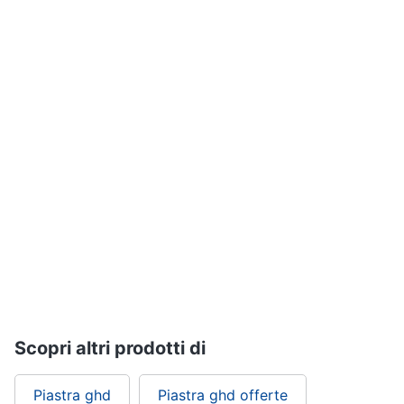
Vedi
Assistenza
tutti
clienti
Esci
Igiene
e
Cura
del
corpo
Shampoo
Shampoo
antigiallo
Deodorante
Sapone
Vedi
tutti
Scopri altri prodotti di
Piastra ghd
Piastra ghd offerte
Make