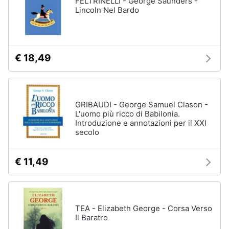
FELTRINELLI - George Saunders -
Vedi
Lincoln Nel Bardo
tutti
Animali
Motori
Personaggi
€ 18,49
cristiano
Libri,
ronaldo
cd
Me
e
contro
GRIBAUDI - George Samuel Clason -
dvd
Te
L'uomo più ricco di Babilonia.
Introduzione e annotazioni per il XXI
Sean
secolo
connery
Festività
e
Barbara
ricorrenze
D'Urso
€ 11,49
Vedi
Promozioni
tutti
TEA - Elizabeth George - Corsa Verso
Servizi
Il Baratro