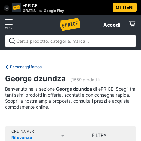
ePRICE
OTTIENI
Vai
×
Accedi
GRATIS - su Google Play
al
Registrati
menu
Accedi
Libri,
Offerte
cd
e
Libri, cd e dvd
Libri
Dvd e Blu-ray
Cd
dvd
Elettrodomestici
musicali
Personaggi
Offerte
Personaggi famosi
Libri
Informatica
George dzundza
Religione
(1559 prodotti)
e
Benvenuto nella sezione
George dzundza
di ePRICE. Scegli tra
Spiritualità
Telefonia
tantissimi prodotti in offerta, scontati e con consegna rapida.
Attualità,
Scopri la nostra ampia proposta, consulta i prezzi e acquista
politica
comodamente online.
Tv
e
e
diritto
Home
Libri
Cinema
di
ORDINA PER
FILTRA
Cucina
Rilevanza