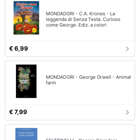
disney
e
film
igiene
MONDADORI - C.A. Krones - La
DVD
leggenda di Senza Testa. Curioso
Film
come George. Ediz. a colori
Beauty
Vedi
tutti
Giocattoli
€ 6,99
Prima
Cd
infanzia
musicali
MONDADORI - George Orwell - Animal
Colonne
farm
Fotografia
Sonore
CD
Musicali
Casalinghi
Musica
€ 7,99
Leggera
Abbigliamento
Musica
Jazz
Sport