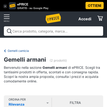
ePRICE
OTTIENI
Vai
×
Accedi
GRATIS - su Google Play
al
Registrati
menu
Accedi
Abbigliamento
Offerte
Donna
Abbigliamento
Donna
Uomo
Bambino
Scarpe
Accessori
Vest
Elettrodomestici
Intimo
donna
Gemelli camicia
Top
Informatica
Gemelli armani
(2 prodotti)
Cappotto
donna
Benvenuto nella sezione
Gemelli armani
di ePRICE. Scegli tra
Telefonia
tantissimi prodotti in offerta, scontati e con consegna rapida.
Felpa
Scopri la nostra ampia proposta, consulta i prezzi e acquista
donna
comodamente online.
Tv
Vedi
e
tutti
Home
Cinema
ORDINA PER
FILTRA
Rilevanza