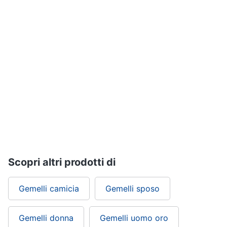
Assistenza
Tuta
clienti
Pantaloni
Esci
Vedi
tutti
Orologi
Apple
Watch
Smartwatch
Orologi
uomo
Scopri altri prodotti di
Orologi
donna
Gemelli camicia
Gemelli sposo
Vedi
tutti
Gemelli donna
Gemelli uomo oro