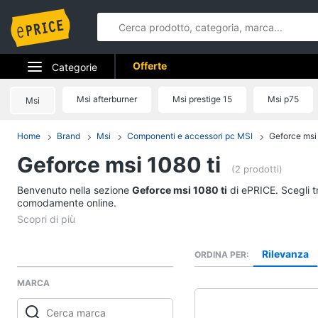
Offerte
Categorie
Elettrodomestici
Msi afterburner
Msi prestige 15
Msi p75
Msi
Informatica
Home
Brand
Msi
Componenti e accessori pc MSI
Geforce msi 
Geforce msi 1080 ti
Telefonia
(2 prodotti)
Benvenuto nella sezione
Tv e Home Cinema
Geforce msi 1080 ti
di ePRICE. Scegli tr
comodamente online.
Smart home
Videogiochi
Rilevanza
ORDINA PER
MARCA
Audio e musica