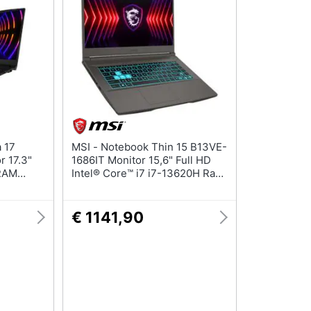
MSI - Notebook Thin 15 B13VE-
 17.3"
1686IT Monitor 15,6" Full HD
 RAM
Intel® Core™ i7 i7-13620H Ram
IA
16 GB SSD NVIDIA GeForce
ndows 11
RTX 4050 6 GB 1 x 3.1 Gen 1 di
tipo A 3 x 3.1 Gen 1 di tipo C
€ 1141,90
Windows 11 Home