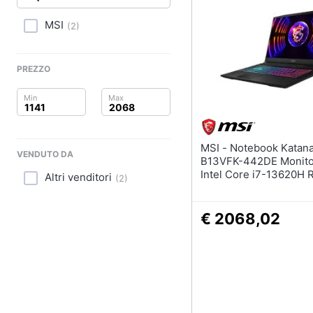
Clima
MSI
(
2
)
Arredo
Brico e Giardinaggio
PREZZO
Salute e igiene
Beauty
MSI - Notebook Katana 17
VENDUTO DA
Giocattoli
B13VFK-442DE Monitor
Intel Core i7-13620H
Altri venditori
(
2
)
16GB SSD 512GB NVID
Prima infanzia
GeForce RTX 4060 Wi
Home
€ 2068,02
Fotografia
Casalinghi
Abbigliamento