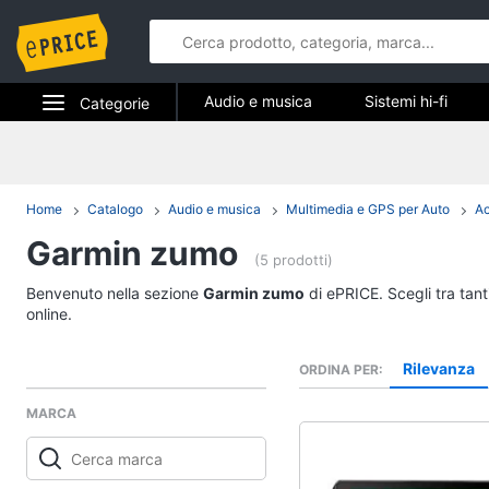
Audio e musica
Sistemi hi-fi
Categorie
Strumenti musicali e attrezzatura per dj
Elettrodomestici
Audio e mus
Informatica
Home
Catalogo
Audio e musica
Multimedia e GPS per Auto
Ac
Sistemi hi-fi
Garmin zumo
Telefonia
Radio
(5 prodotti)
Cassa bluetooth
Tv e Home Cinema
Benvenuto nella sezione
Garmin zumo
di ePRICE. Scegli tra tan
Giradischi
online.
Smart home
Cassa
Rilevanza
ORDINA PER
Vedi tutti
Videogiochi
MARCA
Audio e musica