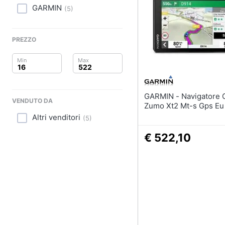
Clima
GARMIN
(
5
)
Arredo
PREZZO
Brico e Giardinaggio
Salute e igiene
Beauty
GARMIN - Navigatore Gps
VENDUTO DA
Zumo Xt2 Mt-s Gps Eu
Giocattoli
Altri venditori
(
5
)
Prima infanzia
€ 522,10
Fotografia
Casalinghi
Abbigliamento