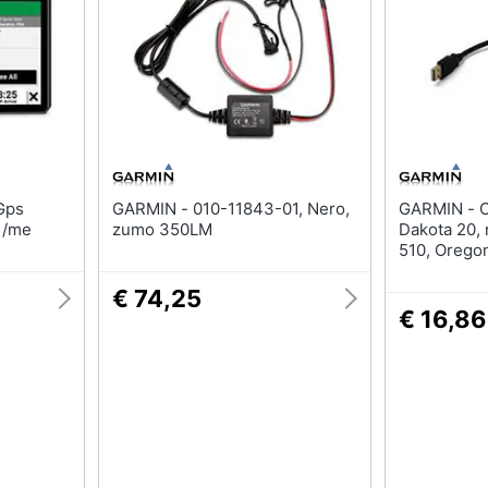
GARMIN - 010-11843-01, Nero,
GARMIN - Cavo USB - per
 /me
zumo 350LM
Dakota 20, 
510, Orego
€ 74,25
€ 16,86