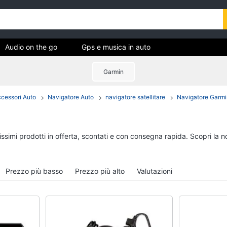
Audio on the go
Gps e musica in auto
Garmin
ica
cessori Auto
Navigatore Auto
navigatore satellitare
Navigatore Garmi
Audio on the go
Gps e musica in auto
Airpods
GPS
Cuffie bluetooth
Auricolari bluetooth
tissimi prodotti in offerta, scontati e con consegna rapida. Scopri l
Auricolari bluetooth
GPS auto
Cassa bluetooth
Autoradio
Prezzo più basso
Prezzo più alto
Valutazioni
Vedi tutti
Vedi tutti