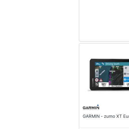
Sport
Animali
Motori
Libri, cd e dvd
Festività e ricorrenze
Promozioni
GARMIN - zumo XT