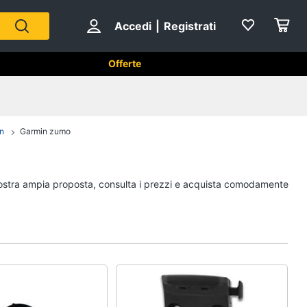
Accedi
|
Registrati
Offerte
n
Garmin zumo
Strumenti musicali e
attrezzatura per dj
Chitarra
a nostra ampia proposta, consulta i prezzi e acquista comodamente
Chitarra elettrica
Basso
Microfono
Vedi tutti