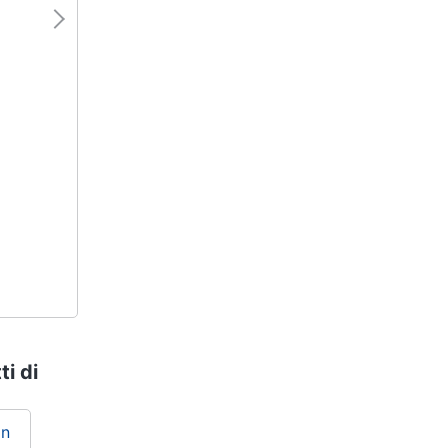
ti di
in