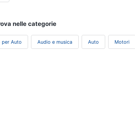
rova nelle categorie
 per Auto
Audio e musica
Auto
Motori
ePRICE ti serve