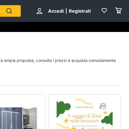
Accedi
|
Registrati
Personaggi
ostra ampia proposta, consulta i prezzi e acquista comodamente
cristiano ronaldo
Me contro Te
Sean connery
Barbara D'Urso
Vedi tutti