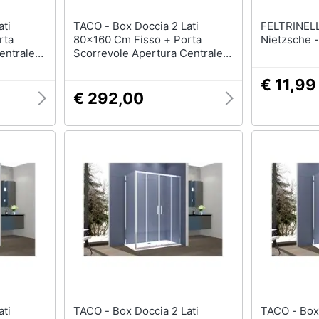
TACO - Box Doccia 2 Lati
FELTRINELLI - Frie
rta
80x160 Cm Fisso + Porta
Nietzsche -
entrale
Scorrevole Apertura Centrale
o
H195 Cm Gaia Cromato
€ 11,99
€ 292,00
TACO - Box Doccia 2 Lati
TACO - Box Doccia 2 Lati