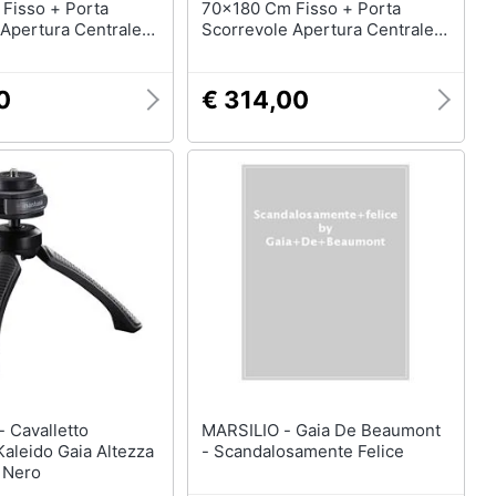
Fisso + Porta
70x180 Cm Fisso + Porta
 Apertura Centrale
Scorrevole Apertura Centrale
ia Cromato
H195 Cm Gaia Cromato
0
€ 314,00
to
MARSILIO - Gaia De Beaumont
aleido Gaia Altezza
- Scandalosamente Felice
 Nero