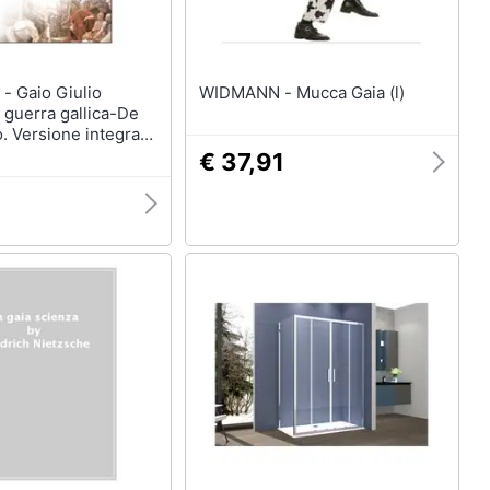
ulio
WIDMANN - Mucca Gaia (l)
 guerra gallica-De
o. Versione integrale
tino a fronte
€ 37,91
9