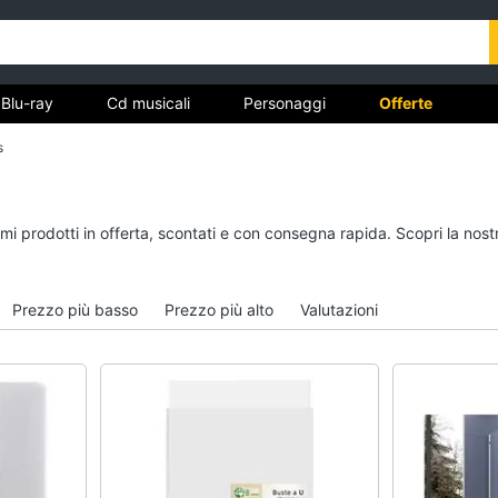
Blu-ray
Cd musicali
Personaggi
Offerte
s
vd
Dvd e Blu-ray
Cd musicali
simi prodotti in offerta, scontati e con consegna rapida. Scopri la n
à
Blu-Ray
Colonne Sonore
itto
Blu-Ray Musica Classica
CD Musicali
Prezzo più basso
Prezzo più alto
Valutazioni
Walt disney film
Musica Leggera
DVD Film
Musica Jazz
Vedi tutti
Vedi tutti