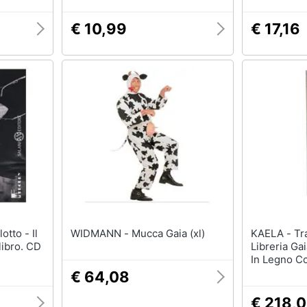
€ 10,99
€ 17,16
WIDMANN - Mucca Gaia (xl)
KAELA - Trade Shop - Mobile
libro. CD
Libreria Gai
In Legno C
40x24x137
€ 64,08
€ 218,