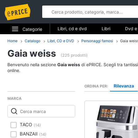
Libri, cd e dvd
Libri
Dvd e 
Categorie
Elettrodomestici
Home
Catalogo
Libri, CD e DVD
Personaggi famosi
Gaia weis
Libri, cd e d
Gaia weiss
Informatica
(225 prodotti)
Libri
Benvenuto nella sezione
Gaia weiss
di ePRICE. Scegli tra tantis
Telefonia
Religione e Spiritualit
online.
Attualità, politica e dir
Tv e Home Cinema
Rilevanza
ORDINA PER
Libri di Cucina
Smart home
Libri di Arte, Design e
MARCA
Architettura
Videogiochi
Vedi tutti
Audio e musica
TACO
(
14
)
BANZAII
(
14
)