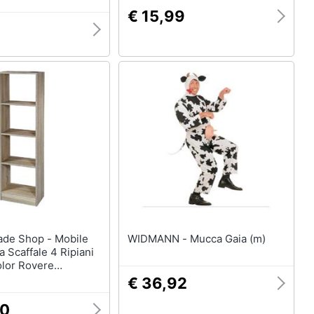
€ 15,99
WIDMANN - Mucca Gaia (m)
a Scaffale 4 Ripiani
olor Rovere
cm 769665
€ 36,92
00