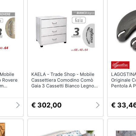
KAELA - Trade Shop - Mobile
LAGOSTINA - Rica
o Rovere
Cassettiera Comodino Comò
Originale C
cm
Gaia 3 Cassetti Bianco Legno
Pentola A 
74
68x40x64cm 768675
Pratica Ecc.
€ 302,00
€ 33,4