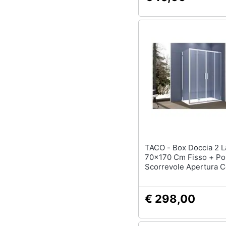
TACO - Box Doccia 2 Lati
70x170 Cm Fisso + Po
Scorrevole Apertura C
H195 Cm Gaia Cromat
€ 298,00