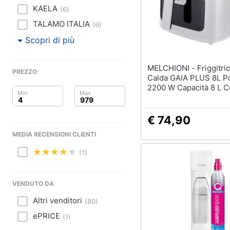
Clima
KAELA
(
6
)
Arredo
TALAMO ITALIA
(
6
)
Scopri di più
Brico e Giardinaggio
MELCHIONI - Friggitrice ad Aria
Salute e igiene
PREZZO
Calda GAIA PLUS 8L P
2200 W Capacità 8 L C
Beauty
Bianco
Giocattoli
€ 74,90
MEDIA RECENSIONI CLIENTI
Prima infanzia
(1)
Fotografia
VENDUTO DA
Casalinghi
Altri venditori
(
80
)
Abbigliamento
ePRICE
(
1
)