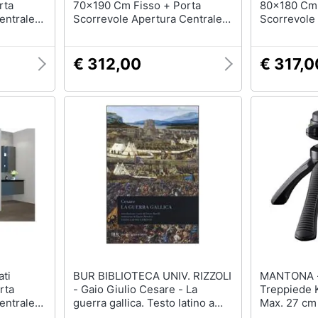
rta
70x190 Cm Fisso + Porta
80x180 Cm 
entrale
Scorrevole Apertura Centrale
Scorrevole
o
H195 Cm Gaia Cromato
H195 Cm Ga
€ 312,00
€ 317,0
BUR BIBLIOTECA UNIV. RIZZOLI
MANTONA - Cavallet
rta
- Gaio Giulio Cesare - La
Treppiede K
entrale
guerra gallica. Testo latino a
Max. 27 cm
o
fronte