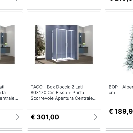
TACO - Box Doccia 2 Lati
BOP - Albero di Natale Gaia 210
rta
80x170 Cm Fisso + Porta
cm
entrale
Scorrevole Apertura Centrale
o
H195 Cm Gaia Cromato
€ 189,
€ 301,00