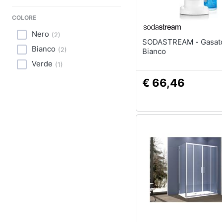
Sport
COLORE
Animali
Nero
(
2
)
SODASTREAM - Gasatore Gaia
Motori
Bianco
(
2
)
Bianco
Verde
(
1
)
Libri, cd e dvd
€ 66,46
Festività e ricorrenze
Promozioni