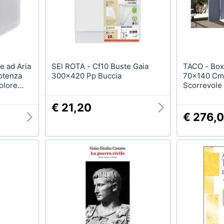
SEI ROTA - Cf10 Buste Gaia
TACO - Box Doccia 2 Lati
otenza
300x420 Pp Buccia
70x140 Cm 
olore
Scorrevole
H195 Cm Ga
€ 21,20
€ 276,