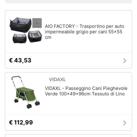
Prezzo più basso
Prezzo più alto
Valutazioni
Smart
Vedi
home
tutti
AIO FACTORY - Trasportino per auto
Videogiochi
impermeabile grigio per cani 55x55
Articoli
cm
per
Audio
gatti
e
Tiragraffi
musica
€ 43,53
Giochi
per
Clima
gatti
Lettiera
VIDAXL - Passeggino Cani Pieghevole
gatto
Arredo
Verde 100x49x96cm Tessuto di Lino
Giochi
di
Brico
gatti
e
Giardinaggio
Vedi
€ 112,99
tutti
Salute