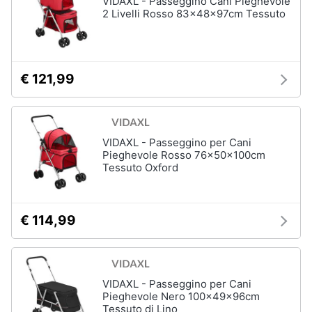
VIDAXL - Passeggino Cani Pieghevole
Articoli
2 Livelli Rosso 83x48x97cm Tessuto
per
Animali
uccelli
Gabbie
per
Motori
uccelli
€ 121,99
Casetta
Libri,
per
uccelli
cd
e
Voliera
VIDAXL - Passeggino per Cani
dvd
per
Pieghevole Rosso 76x50x100cm
uccelli
Tessuto Oxford
Mangiatoia
Festività
per
e
uccelli
ricorrenze
€ 114,99
Vedi
tutti
Promozioni
VIDAXL - Passeggino per Cani
Servizi
Pieghevole Nero 100x49x96cm
Articoli
Tessuto di Lino