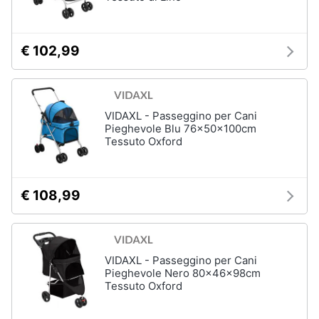
per
Assistenza
cavalli
clienti
Sottosella
€ 102,99
Strigliatura
Esci
Stinchiere
Set
sella
VIDAXL - Passeggino per Cani
Pieghevole Blu 76x50x100cm
Vedi
Tessuto Oxford
tutti
€ 108,99
Articoli
per
tartarughe
e
rettili
VIDAXL - Passeggino per Cani
Pieghevole Nero 80x46x98cm
Tartarughiere
Tessuto Oxford
Cibo
per