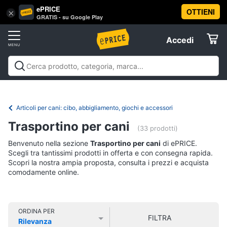
ePRICE
OTTIENI
Vai
×
Accedi
GRATIS - su Google Play
al
Registrati
menu
Accedi
Animali
Offerte
Articoli
Animali
Articoli per cani
Articoli per gatti
Articoli per
per
Elettrodomestici
pesci
Articoli per uccelli
Articoli per cavalli
Articoli per
cani
tartarughe e rettili
Articoli per criceti e piccoli
Articoli per cani: cibo, abbigliamento, giochi e accessori
Cucce
roditori
Cibo per animali
Offerte
Informatica
per
Trasportino per cani
(33 prodotti)
cani
Benvenuto nella sezione
Trasportino per cani
di ePRICE.
Giochi
Telefonia
per
Scegli tra tantissimi prodotti in offerta e con consegna rapida.
cani
Scopri la nostra ampia proposta, consulta i prezzi e acquista
comodamente online.
Tv
Toelettatura
cani
e
Home
Recinto
Cinema
per
ORDINA PER
cani
FILTRA
Rilevanza