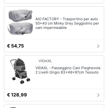
Purina
Farmina
Ciotole
AIO FACTORY - Trasportino per auto
per
50x40 cm Minky Grey Seggiolino per
cani
cani impermeabile
Vedi
tutti
€ 54,75
VIDAXL - Passeggino Cani Pieghevole
2 Livelli Grigio 83x48x97cm Tessuto
€ 128,99