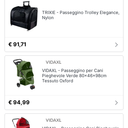
e
igiene
TRIXIE - Passeggino Trolley Elegance,
Articoli
Nylon
per
pesci
Beauty
Acquario
pesci
Giocattoli
€ 91,71
Mangime
per
pesci
Prima
Pompe
infanzia
per
VIDAXL - Passeggino per Cani
acquari
Pieghevole Verde 80x46x98cm
Fotografia
Filtro
Tessuto Oxford
per
acquario
Casalinghi
Vedi
€ 94,99
tutti
Abbigliamento
Sport