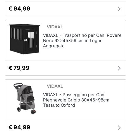
tartarughe
€ 94,99
Articoli
per
criceti
VIDAXL - Trasportino per Cani Rovere
e
piccoli
Nero 62x45x59 cm in Legno
roditori
Aggregato
Cibo
per
roditori
€ 79,99
Gabbie
per
roditori
VIDAXL - Passeggino per Cani
Pieghevole Grigio 80x46x98cm
Cibo
Tessuto Oxford
per
animali
Royal
canin
€ 94,99