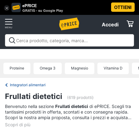
ePRICE
OTTIENI
Vai
×
Accedi
GRATIS - su Google Play
al
Registrati
menu
Accedi
Salute
Offerte
e
igiene
Salute e igiene
Igiene della persona
Igiene della
Elettrodomestici
casa
Integratori alimentari
Apparecchi medicali e per la
Igiene
diagnostica
Parafarmaci
Ausili per anziani e
della
Proteine
Omega 3
Magnesio
Vitamina D
disabili
Mascherine
Offerte
Informatica
persona
Shampoo
Integratori alimentari
Telefonia
Amuchina
Frullati dietetici
gel
(619 prodotti)
Preservativo
Benvenuto nella sezione
Frullati dietetici
di ePRICE. Scegli tra
Tv
tantissimi prodotti in offerta, scontati e con consegna rapida.
e
Assorbenti
Scopri la nostra ampia proposta, consulta i prezzi e acquista
Home
comodamente online.
Cinema
Vedi
tutti