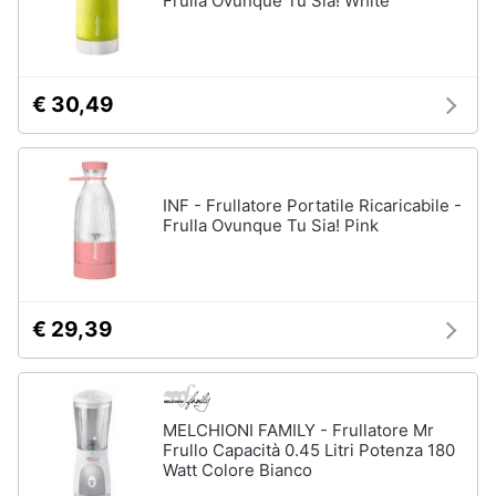
Frulla Ovunque Tu Sia! White
ffp3
Mascherine
ffp2
Mascherine
€ 30,49
lavabili
Mascherine
chirurgiche
Vedi
INF - Frullatore Portatile Ricaricabile -
tutti
Frulla Ovunque Tu Sia! Pink
€ 29,39
MELCHIONI FAMILY - Frullatore Mr
Frullo Capacità 0.45 Litri Potenza 180
Watt Colore Bianco