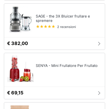
Aerosol
Pressoterapia
Animali
Magnetoterapia
SAGE - the 3X Bluicer frullare e
spremere
Motori
Vedi
2 recensioni
tutti
Libri,
cd
€ 382,00
e
Parafarmaci
dvd
Fermenti
lattici
Festività
SENYA - Mini Frullatore Per Frullato
Siringa
e
ricorrenze
Collirio
Ago
Promozioni
Vedi
€ 69,15
tutti
Servizi