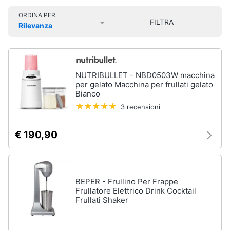
Smart
ORDINA PER
home
FILTRA
Rilevanza
Igiene
Prezzo più basso
Prezzo più alto
Valutazioni
della
Videogiochi
casa
Scopa
Audio
NUTRIBULLET - NBD0503W macchina
Scopa
e
per gelato Macchina per frullati gelato
a
Bianco
musica
vapore
3 recensioni
Bicarbonato
di
Clima
sodio
€ 190,90
Ammoniaca
Arredo
Vedi
tutti
Brico
BEPER - Frullino Per Frappe
e
Frullatore Elettrico Drink Cocktail
Giardinaggio
Frullati Shaker
Integratori
alimentari
Salute