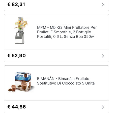
€ 82,31
e
Magnesio
supremo
igiene
Proteine
Beauty
Omega
MPM - Mbl-22 Mini Frullatore Per
3
Frullati E Smoothie, 2 Bottiglie
Magnesio
Giocattoli
Portatili, 0,6 L, Senza Bpa 350w
Vedi
tutti
Prima
€ 52,90
infanzia
Fotografia
Apparecchi
medicali
BIMANÃN - Bimanã¡n Frullato
e
Casalinghi
Sostitutivo Di Cioccolato 5 Unitã
per
la
diagnostica
Abbigliamento
Test
di
€ 44,86
gravidanza
Sport