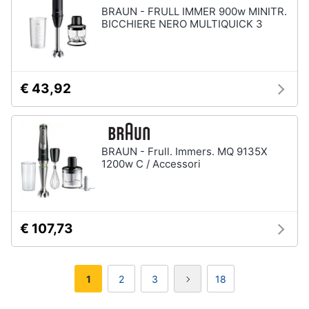
BRAUN - FRULL IMMER 900w MINITR.
BICCHIERE NERO MULTIQUICK 3
€ 43,92
BRAUN - Frull. Immers. MQ 9135X
1200w C / Accessori
€ 107,73
1
2
3
18