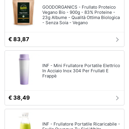
Assistenza
GOODORGANICS - Frullato Proteico
Ausili
clienti
Vegano Bio - 900g - 83% Proteine -
per
23g Albume - Qualità Ottima Biologica
anziani
- Senza Soia - Vegano
e
Esci
disabili
Deambulatore
€ 83,87
Sedia
a
rotelle
Stampelle
INF - Mini Frullatore Portatile Elettrico
In Acciaio Inox 304 Per Frullati E
Materasso
Frappè
antidecubito
Vedi
tutti
€ 38,49
Mascherine
INF - Frullatore Portatile Ricaricabile -
Mascherine