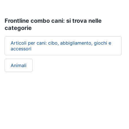
tartarughe
Frontline combo cani: si trova nelle
Articoli
per
categorie
criceti
e
piccoli
Articoli per cani: cibo, abbigliamento, giochi e
roditori
accessori
Cibo
per
roditori
Animali
Gabbie
per
roditori
Cibo
per
animali
Royal
canin