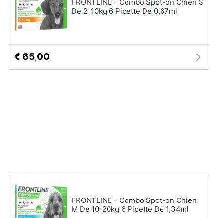
FRONTLINE - Combo Spot-on Chien S
Articoli
De 2-10kg 6 Pipette De 0,67ml
per
Animali
uccelli
Gabbie
per
Motori
uccelli
€ 65,00
Casetta
Libri,
per
uccelli
cd
e
Voliera
dvd
per
uccelli
Mangiatoia
Festività
per
e
uccelli
ricorrenze
Vedi
tutti
Promozioni
FRONTLINE - Combo Spot-on Chien
Servizi
M De 10-20kg 6 Pipette De 1,34ml
Articoli