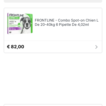
Prezzo più basso
Prezzo più alto
Valutazioni
Smart
Vedi
home
tutti
FRONTLINE - Combo Spot-on Chien L
Videogiochi
De 20-40kg 6 Pipette De 4,02ml
Articoli
per
Audio
gatti
e
Tiragraffi
musica
€ 82,00
Giochi
per
Clima
gatti
Lettiera
gatto
Arredo
Giochi
di
Brico
gatti
e
Giardinaggio
Vedi
tutti
Salute