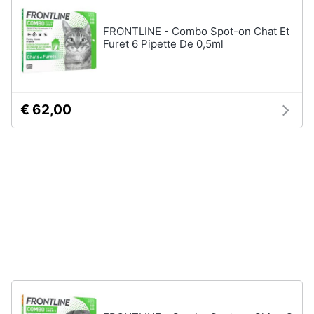
e
igiene
FRONTLINE - Combo Spot-on Chat Et
Articoli
Furet 6 Pipette De 0,5ml
per
pesci
Beauty
Acquario
pesci
Giocattoli
€ 62,00
Mangime
per
pesci
Prima
Pompe
infanzia
per
acquari
Fotografia
Filtro
per
acquario
Casalinghi
Vedi
tutti
Abbigliamento
Sport