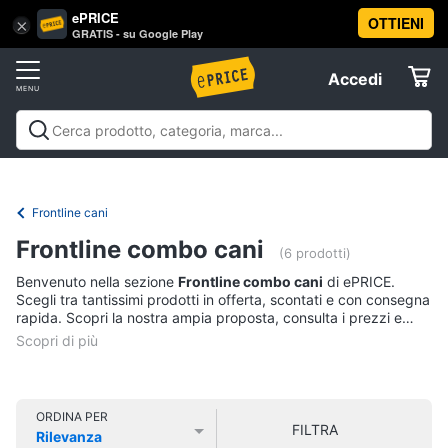
ePRICE
OTTIENI
Vai
×
Accedi
GRATIS - su Google Play
al
Registrati
menu
Accedi
Animali
Offerte
Articoli
Animali
Articoli per cani
Articoli per gatti
Articoli per
per
Elettrodomestici
pesci
Articoli per uccelli
Articoli per cavalli
Articoli per
cani
tartarughe e rettili
Articoli per criceti e piccoli
Frontline cani
Cucce
roditori
Cibo per animali
Offerte
Informatica
per
Frontline combo cani
(6 prodotti)
cani
Benvenuto nella sezione
Frontline combo cani
di ePRICE.
Giochi
Telefonia
Scegli tra tantissimi prodotti in offerta, scontati e con consegna
per
rapida. Scopri la nostra ampia proposta, consulta i prezzi e
cani
acquista comodamente online.
Tv
Toelettatura
cani
e
Home
Recinto
Cinema
per
ORDINA PER
cani
FILTRA
Rilevanza