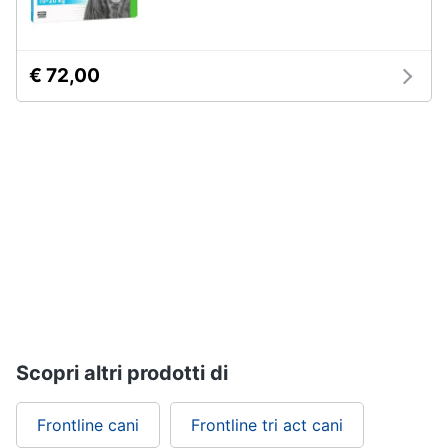
per
Assistenza
cavalli
clienti
Sottosella
€ 72,00
Strigliatura
Esci
Stinchiere
Set
sella
Vedi
tutti
Articoli
per
tartarughe
e
rettili
Scopri altri prodotti di
Tartarughiere
Cibo
Frontline cani
Frontline tri act cani
per