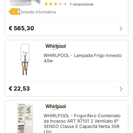
1 recensione
e
igiene
Scheda informativa
Beauty
€ 565,30
Giocattoli
WHIRLPOOL - Lampada Frigo Innesto
Prima
40w
infanzia
Fotografia
€ 22,53
Casalinghi
Abbigliamento
WHIRLPOOL - Frigorifero Combinato
da Incasso ART 97101 2 Ventilato 6°
SENSO Classe E Capacità Netta 306
Sport
Litri