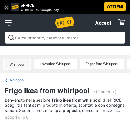
ePRICE
OTTIENI
Vai
×
Accedi
GRATIS - su Google Play
al
Registrati
menu
Accedi
Offerte
Offerte
Elettrodomestici
Lavatrice Whirlpool
Frigorifero Whirlpool
Whirlpool
Informatica
Whirlpool
Telefonia
Frigo ikea from whirlpool
(12 prodotti)
Tv
Benvenuto nella sezione
Frigo ikea from whirlpool
di ePRICE.
Scegli tra tantissimi prodotti in offerta, scontati e con consegna
e
rapida. Scopri la nostra ampia proposta, consulta i prezzi e
Home
acquista comodamente online.
Cinema