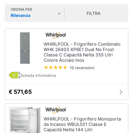
Smart
ORDINA PER
home
FILTRA
Rilevanza
Prezzo più basso
Prezzo più alto
Valutazioni
Videogiochi
Audio
WHIRLPOOL - Frigorifero Combinato
e
WHK 26403 XP6E1 Dual No Frost
musica
Classe C Capacità Netta 355 Litri
Colore Acciaio Inox
15 recensioni
Clima
Scheda informativa
Arredo
€ 571,65
Brico
e
Giardinaggio
WHIRLPOOL - Frigorifero Monoporta
da Incasso WBUL021 Classe E
Capacità Netta 144 Litri
Salute