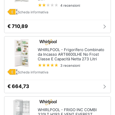
4 recensioni
Animali
Scheda informativa
Motori
€ 710,89
Libri,
cd
e
WHIRLPOOL - Frigorifero Combinato
da Incasso ART6600LHE No Frost
dvd
Classe E Capacità Netta 273 Litri
3 recensioni
Festività
Scheda informativa
e
ricorrenze
€ 664,73
Promozioni
Servizi
WHIRLPOOL - FRIGO INC COMBI
320LT H193 E VENT EVEREST