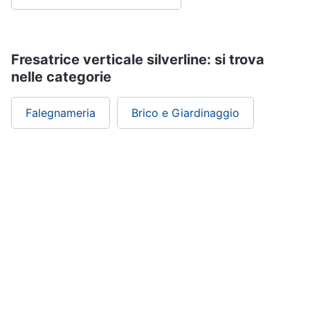
Nebulizzatore
Vedi
tutti
Fresatrice verticale silverline: si trova
nelle categorie
Falegnameria
Brico e Giardinaggio
Sicurezza
e
automazione
casa
Telecamere
Termostato
Telecamere
videosorveglianza
Cronotermostato
Vedi
tutti