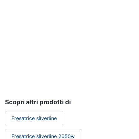
Assistenza
Materiale
clienti
elettrico
Batteria
Esci
Pannello
solare
Interruttori
Adattatore
Vedi
tutti
Coltivazione
Scopri altri prodotti di
e
Semina
Fresatrice silverline
Irrigazione
Carriola
Fresatrice silverline 2050w
Zappa