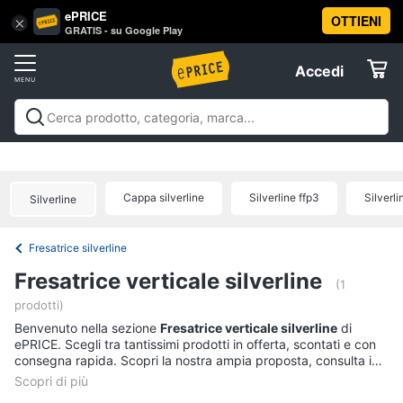
ePRICE
OTTIENI
Vai
×
Accedi
GRATIS - su Google Play
al
Registrati
menu
Accedi
Brico
Offerte
e
Giardinaggio
Brico e Giardinaggio
Utensili elettrici e
Elettrodomestici
manuali
Insetticidi e trappole
Macchinari e utensili da
Utensili
giardinaggio
Falegnameria
Imbiancare e
elettrici
Cappa silverline
Silverline ffp3
Silverli
Silverline
dipingere
Materiale elettrico
Coltivazione e
Informatica
e
Semina
Sicurezza e automazione casa
Offerte
manuali
Fresatrice silverline
Trapani
Telefonia
Fresatrice verticale silverline
Livella
(1
prodotti)
Generatore
Tv
di
Benvenuto nella sezione
e
Fresatrice verticale silverline
di
corrente
ePRICE. Scegli tra tantissimi prodotti in offerta, scontati e con
Home
consegna rapida. Scopri la nostra ampia proposta, consulta i
Sega
Cinema
prezzi e acquista comodamente online.
circolare