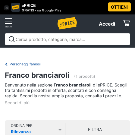
ePRICE
OTTIENI
Vai
×
Accedi
GRATIS - su Google Play
al
Registrati
menu
Accedi
Libri,
Offerte
cd
e
Libri, cd e dvd
Libri
Dvd e Blu-ray
Cd
dvd
Elettrodomestici
musicali
Personaggi
Offerte
Personaggi famosi
Libri
Informatica
Franco branciaroli
Religione
(1 prodotti)
e
Benvenuto nella sezione
Franco branciaroli
di ePRICE. Scegli
Spiritualità
Telefonia
tra tantissimi prodotti in offerta, scontati e con consegna
Attualità,
rapida. Scopri la nostra ampia proposta, consulta i prezzi e
politica
acquista comodamente online.
Tv
e
e
diritto
Home
Libri
Cinema
di
ORDINA PER
FILTRA
Cucina
Rilevanza