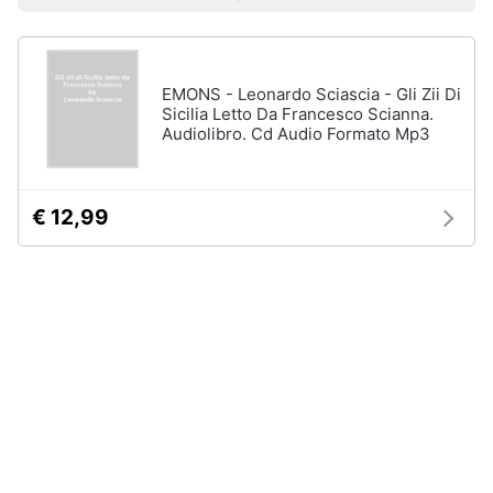
Prezzo più basso
Prezzo più alto
Valutazioni
Libri
Smart
di
home
Arte,
Design
e
EMONS - Leonardo Sciascia - Gli Zii Di
Videogiochi
Architettura
Sicilia Letto Da Francesco Scianna.
Audiolibro. Cd Audio Formato Mp3
Vedi
Audio
tutti
e
musica
€ 12,99
Dvd
Clima
e
Blu-
ray
Arredo
Blu-
Ray
Brico
Blu-
e
Ray
Giardinaggio
Musica
Classica
Salute
Walt