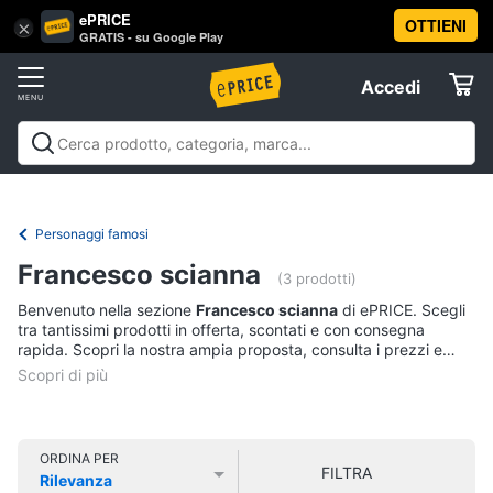
ePRICE
OTTIENI
Vai
×
Accedi
GRATIS - su Google Play
al
Registrati
menu
Accedi
Libri,
Offerte
cd
e
Libri, cd e dvd
Libri
Dvd e Blu-ray
Cd
dvd
Elettrodomestici
musicali
Personaggi
Offerte
Personaggi famosi
Libri
Informatica
Francesco scianna
Religione
(3 prodotti)
e
Benvenuto nella sezione
Francesco scianna
di ePRICE. Scegli
Spiritualità
Telefonia
tra tantissimi prodotti in offerta, scontati e con consegna
Attualità,
rapida. Scopri la nostra ampia proposta, consulta i prezzi e
politica
acquista comodamente online.
Tv
e
e
diritto
Home
Libri
Cinema
di
ORDINA PER
FILTRA
Cucina
Rilevanza