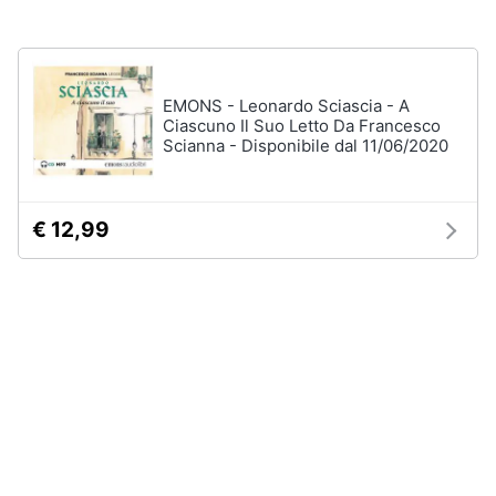
disney
e
film
igiene
DVD
Film
Beauty
EMONS - Leonardo Sciascia - A
Ciascuno Il Suo Letto Da Francesco
Vedi
Scianna - Disponibile dal 11/06/2020
tutti
Giocattoli
Prima
€ 12,99
Cd
infanzia
musicali
Colonne
Fotografia
Sonore
CD
Musicali
Casalinghi
Musica
Leggera
Abbigliamento
Musica
Jazz
Sport