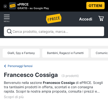
ePRICE
OTTIENI
Vai
×
Accedi
GRATIS - su Google Play
al
Registrati
menu
Accedi
Libri,
Offerte
cd
e
Libri, cd e dvd
Libri
Dvd e Blu-ray
Cd
dvd
Elettrodomestici
musicali
Personaggi
Offerte
Gialli, Spy e Fantasy
Bambini, Ragazzi e Fumetti
Comunica
Libri
Informatica
Religione
e
Personaggi famosi
Spiritualità
Telefonia
Francesco Cossiga
(3 prodotti)
Attualità,
politica
Benvenuto nella sezione
Francesco Cossiga
di ePRICE. Scegli
Tv
e
tra tantissimi prodotti in offerta, scontati e con consegna
e
diritto
rapida. Scopri la nostra ampia proposta, consulta i prezzi e
Home
Libri
acquista comodamente online.
Cinema
di
Cucina