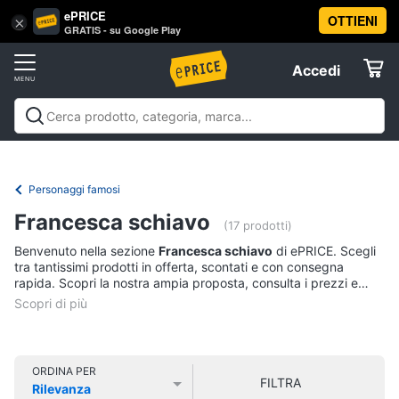
ePRICE
OTTIENI
Vai
×
Accedi
GRATIS - su Google Play
al
Registrati
menu
Accedi
Libri,
Offerte
cd
e
Libri, cd e dvd
Libri
Dvd e Blu-ray
Cd
dvd
Elettrodomestici
musicali
Personaggi
Offerte
Personaggi famosi
Libri
Informatica
Francesca schiavo
Religione
(17 prodotti)
e
Benvenuto nella sezione
Francesca schiavo
di ePRICE. Scegli
Spiritualità
Telefonia
tra tantissimi prodotti in offerta, scontati e con consegna
Attualità,
rapida. Scopri la nostra ampia proposta, consulta i prezzi e
politica
acquista comodamente online.
Tv
e
e
diritto
Home
Libri
Cinema
di
ORDINA PER
FILTRA
Cucina
Rilevanza