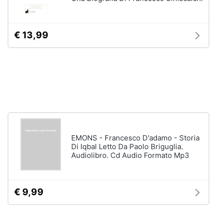
disney
e
film
igiene
DVD
€ 13,99
Film
Beauty
Vedi
tutti
Giocattoli
Prima
Cd
infanzia
musicali
Colonne
Fotografia
Sonore
EMONS - Francesco D'adamo - Storia
Di Iqbal Letto Da Paolo Briguglia.
CD
Audiolibro. Cd Audio Formato Mp3
Musicali
Casalinghi
Musica
Leggera
Abbigliamento
€ 9,99
Musica
Jazz
Sport