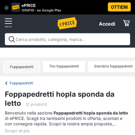
ePRICE
OTTIENI
Vai
×
Accedi
GRATIS - su Google Play
al
Registrati
menu
Accedi
Offerte
Offerte
Elettrodomestici
Trio foppapedretti
Stendino foppapedretti
Foppapedretti
Informatica
Foppapedretti
Telefonia
Foppapedretti hopla sponda da
letto
Tv
(2 prodotti)
e
Benvenuto nella sezione
Foppapedretti hopla sponda da letto
Home
di ePRICE. Scegli tra tantissimi prodotti in offerta, scontati e
Cinema
con consegna rapida. Scopri la nostra ampia proposta,
consulta i prezzi e acquista comodamente online.