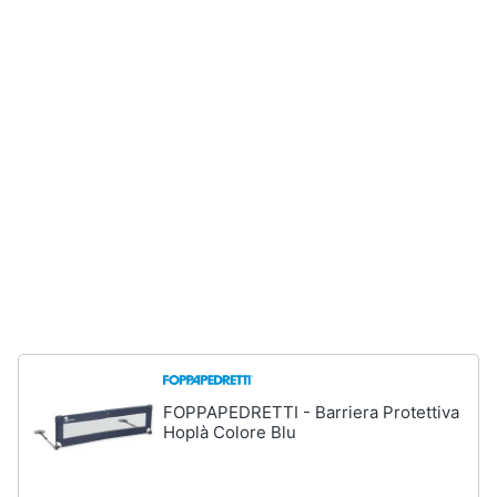
e
igiene
Beauty
Giocattoli
Prima
infanzia
Fotografia
Casalinghi
FOPPAPEDRETTI - Barriera Protettiva
Abbigliamento
Hoplà Colore Blu
Sport