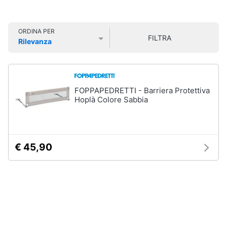
Smart
home
ORDINA PER
FILTRA
Rilevanza
Videogiochi
Prezzo più basso
Prezzo più alto
Valutazioni
Audio
e
FOPPAPEDRETTI - Barriera Protettiva
musica
Hoplà Colore Sabbia
Clima
€ 45,90
Arredo
Brico
e
Giardinaggio
Salute