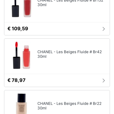
CHANEL - Les Beiges Fluide # Br152
up
30ml
Smalto
semipermanente
Eyeliner
€ 109,59
Rossetti
Acetone
Vedi
CHANEL - Les Beiges Fluide # Br42
tutti
30ml
Creme
e
€ 78,97
cosmetici
Olio
di
ricino
CHANEL - Les Beiges Fluide # Br22
Maschera
30ml
viso