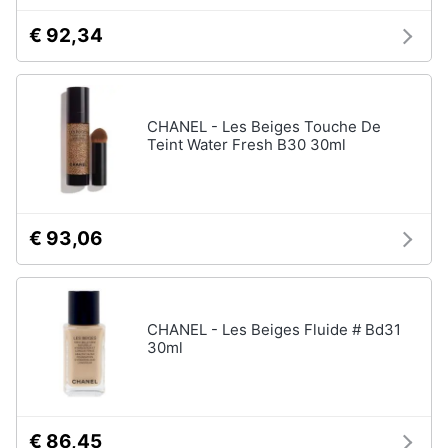
orale
e
€ 92,34
igiene
Spazzolino
elettrico
Spazzolino
Beauty
elettrico
oral
CHANEL - Les Beiges Touche De
b
Giocattoli
Teint Water Fresh B30 30ml
Idropulsore
Collutorio
Prima
infanzia
Vedi
€ 93,06
tutti
Fotografia
Casalinghi
CHANEL - Les Beiges Fluide # Bd31
Epilazione
30ml
e
rasatura
Abbigliamento
Silk
epil
Sport
€ 86,45
Rasoio