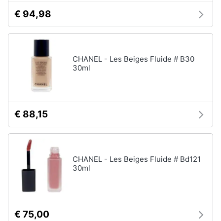
tutti
€ 94,98
Migliori
prodotti
CHANEL - Les Beiges Fluide # B30
beauty
30ml
Miglior
crema
antirughe
Miglior
€ 88,15
shampoo
Miglior
spazzolino
elettrico
CHANEL - Les Beiges Fluide # Bd121
Miglior
30ml
regolabarba
Vedi
tutti
€ 75,00