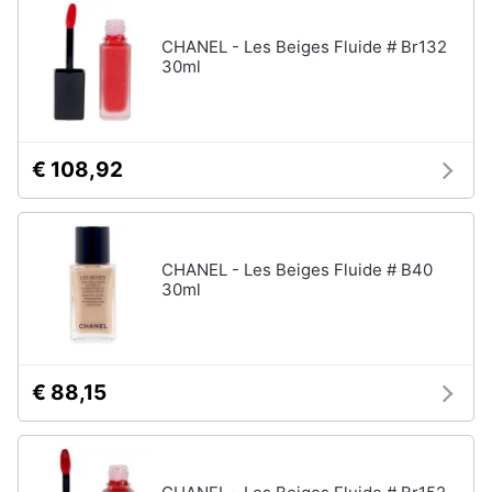
Vedi
Assistenza
tutti
clienti
CHANEL - Les Beiges Fluide # Br132
30ml
Esci
Igiene
e
Cura
€ 108,92
del
corpo
Shampoo
Shampoo
CHANEL - Les Beiges Fluide # B40
antigiallo
30ml
Deodorante
Sapone
Vedi
€ 88,15
tutti
Make