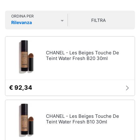
Smart
Vedi
home
tutti
ORDINA PER
FILTRA
Rilevanza
Videogiochi
Prezzo più basso
Prezzo più alto
Valutazioni
Cura
dei
Audio
capelli
e
CHANEL - Les Beiges Touche De
Shampoo
musica
Teint Water Fresh B20 30ml
Tinta
capelli
Clima
Maschera
capelli
€ 92,34
Arredo
Spazzola
Vedi
Brico
tutti
e
CHANEL - Les Beiges Touche De
Giardinaggio
Teint Water Fresh B10 30ml
Salute
Igiene