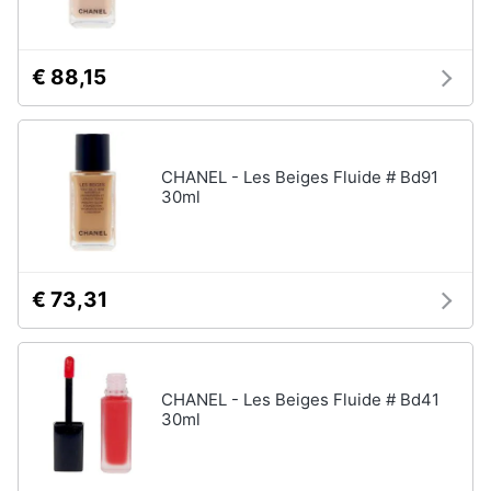
Oli
essenziali
Scrub
€ 88,15
viso
Vedi
tutti
CHANEL - Les Beiges Fluide # Bd91
30ml
Profumi
Profumi
uomo
€ 73,31
Profumi
donna
Alien
profumo
CHANEL - Les Beiges Fluide # Bd41
30ml
Chloe
profumo
Vedi