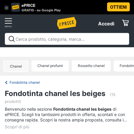
ePRICE
OTTIENI
Vai
×
Accedi
GRATIS - su Google Play
al
Registrati
menu
Accedi
Beauty
Offerte
Piccoli
Beauty
Piccoli elettrodomestici per la cura
elettrodomestici
Elettrodomestici
personale
Cura dei capelli
Igiene orale
Epilazione e
per
rasatura
Manicure e pedicure
Igiene e Cura del
la
Chanel profumi
Rossetto chanel
Fondotin
Chanel
cura
corpo
Make up
Creme e cosmetici
Profumi
Migliori
Informatica
personale
prodotti beauty
Offerte
Dyson
Fondotinta chanel
airwrap
Telefonia
Fondotinta chanel les beiges
(15
Piastra
per
prodotti)
Tv
capelli
Benvenuto nella sezione
e
Fondotinta chanel les beiges
di
Silk
ePRICE. Scegli tra tantissimi prodotti in offerta, scontati e con
Home
epil
consegna rapida. Scopri la nostra ampia proposta, consulta i
Cinema
prezzi e acquista comodamente online.
Phon