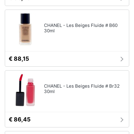
elettrico
Animali
Crema
depilatoria
CHANEL - Les Beiges Fluide # B60
Regolabarba
Motori
30ml
Vedi
tutti
Libri,
cd
e
€ 88,15
dvd
Manicure
e
pedicure
Festività
e
CHANEL - Les Beiges Fluide # Br32
Smalto
30ml
ricorrenze
semipermanente
Gel
unghie
Promozioni
Acetone
€ 86,45
Servizi
Smalto