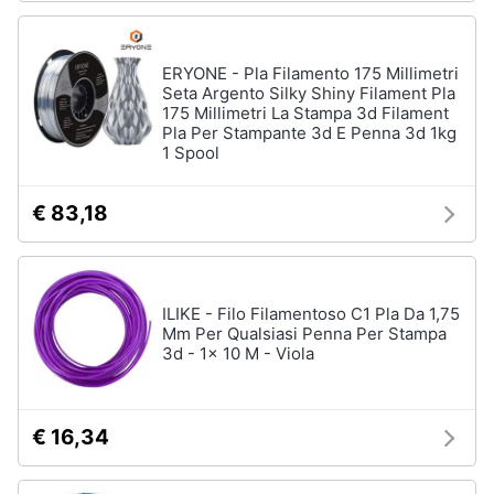
Animali
ERYONE - Pla Filamento 175 Millimetri
Seta Argento Silky Shiny Filament Pla
Motori
175 Millimetri La Stampa 3d Filament
Pla Per Stampante 3d E Penna 3d 1kg
1 Spool
Libri,
cd
e
€ 83,18
dvd
Festività
ILIKE - Filo Filamentoso C1 Pla Da 1,75
e
Mm Per Qualsiasi Penna Per Stampa
ricorrenze
3d - 1x 10 M - Viola
Promozioni
€ 16,34
Servizi