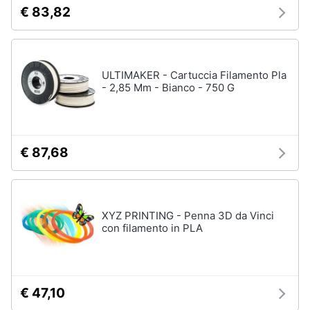
€ 83,82
e
igiene
Beauty
ULTIMAKER - Cartuccia Filamento Pla
- 2,85 Mm - Bianco - 750 G
Giocattoli
Prima
€ 87,68
infanzia
Fotografia
XYZ PRINTING - Penna 3D da Vinci
Casalinghi
con filamento in PLA
Abbigliamento
€ 47,10
Sport