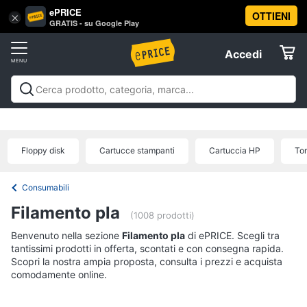
ePRICE
OTTIENI
Vai
×
Accedi
GRATIS - su Google Play
al
Registrati
menu
Accedi
Offerte
Offerte
Elettrodomestici
Floppy disk
Cartucce stampanti
Cartuccia HP
To
Informatica
Consumabili
Telefonia
Filamento pla
(1008 prodotti)
Benvenuto nella sezione
Tv
Filamento pla
di ePRICE. Scegli tra
tantissimi prodotti in offerta, scontati e con consegna rapida.
e
Scopri la nostra ampia proposta, consulta i prezzi e acquista
Home
comodamente online.
Cinema