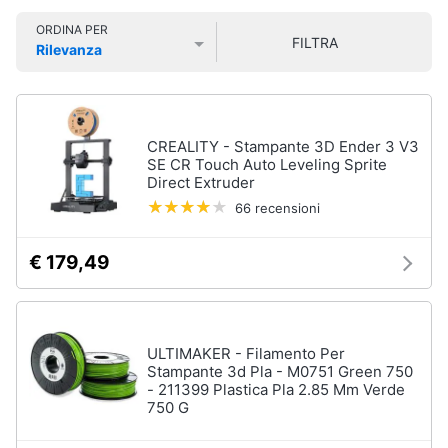
Smart
ORDINA PER
home
FILTRA
Rilevanza
Prezzo più basso
Prezzo più alto
Valutazioni
Videogiochi
Audio
CREALITY - Stampante 3D Ender 3 V3
e
SE CR Touch Auto Leveling Sprite
Direct Extruder
musica
66 recensioni
Clima
€ 179,49
Arredo
Brico
ULTIMAKER - Filamento Per
e
Stampante 3d Pla - M0751 Green 750
Giardinaggio
- 211399 Plastica Pla 2.85 Mm Verde
750 G
Salute