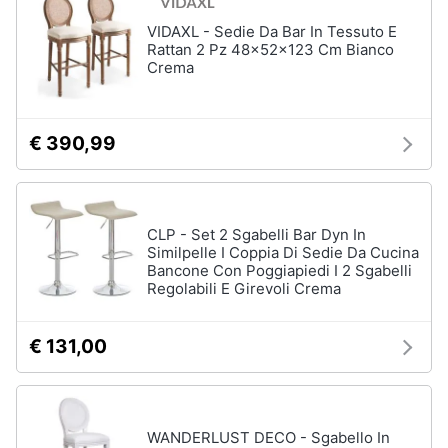
VIDAXL - Sedie Da Bar In Tessuto E
Animali
Rattan 2 Pz 48x52x123 Cm Bianco
Crema
Motori
€ 390,99
Libri,
cd
e
dvd
CLP - Set 2 Sgabelli Bar Dyn In
Similpelle I Coppia Di Sedie Da Cucina
Festività
Bancone Con Poggiapiedi I 2 Sgabelli
e
Regolabili E Girevoli Crema
ricorrenze
€ 131,00
Promozioni
Servizi
WANDERLUST DECO - Sgabello In