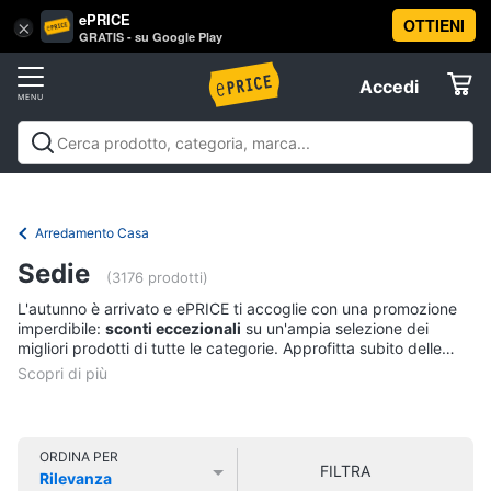
ePRICE
OTTIENI
Vai
×
Accedi
GRATIS - su Google Play
al
Registrati
menu
Accedi
Offerte
Offerte
Elettrodomestici
Arredamento Casa
Informatica
Sedie
(3176 prodotti)
L'autunno è arrivato e ePRICE ti accoglie con una promozione
Telefonia
imperdibile:
sconti eccezionali
su un'ampia selezione dei
migliori prodotti di tutte le categorie. Approfitta subito delle
nostre offerte esclusive, valide
dal 22 settembre all'11 ottobre
.
Tv
Preparati alla nuova stagione con il meglio della tecnologia,
e
dell'elettronica, degli elettrodomestici e molto altro ancora.
Home
Abbiamo selezionato per te i prodotti più richiesti e convenienti
Cinema
per soddisfare ogni tua esigenza.
ORDINA PER
FILTRA
Rilevanza