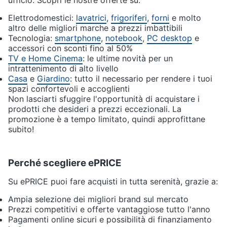
ufficio. Scopri le nostre offerte su:
Elettrodomestici:
lavatrici
,
frigoriferi
,
forni
e molto
altro delle migliori marche a prezzi imbattibili
Tecnologia:
smartphone
,
notebook
,
PC desktop
e
accessori con sconti fino al 50%
TV e Home Cinema
: le ultime novità per un
intrattenimento di alto livello
Casa
e
Giardino
: tutto il necessario per rendere i tuoi
spazi confortevoli e accoglienti
Non lasciarti sfuggire l'opportunità di acquistare i
prodotti che desideri a prezzi eccezionali. La
promozione è a tempo limitato, quindi approfittane
subito!
Perché scegliere ePRICE
Su ePRICE puoi fare acquisti in tutta serenità, grazie a:
Ampia selezione dei migliori brand sul mercato
Prezzi competitivi e offerte vantaggiose tutto l'anno
Pagamenti online sicuri e possibilità di finanziamento