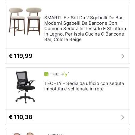
e
igiene
SMARTUE - Set Da 2 Sgabelli Da Bar,
Moderni Sgabelli Da Bancone Con
Beauty
Comoda Seduta In Tessuto E Struttura
In Legno, Per Isola Cucina O Bancone
Bar, Colore Beige
Giocattoli
€ 119,99
Prima
infanzia
Fotografia
TECHLY - Sedia da ufficio con seduta
imbottita e schienale in rete
Casalinghi
Abbigliamento
€ 110,38
Sport