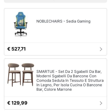
Prezzo più basso
Prezzo più alto
Valutazioni
Smart
home
NOBLECHAIRS - Sedia Gaming
Videogiochi
Audio
e
musica
€ 527,71
Clima
SMARTUE - Set Da 2 Sgabelli Da Bar,
Arredo
Moderni Sgabelli Da Bancone Con
Comoda Seduta In Tessuto E Struttura
In Legno, Per Isola Cucina O Bancone
Brico
Bar, Colore Marrone
e
Giardinaggio
€ 129,99
Salute