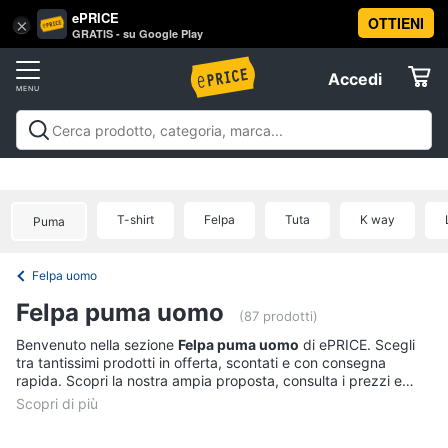
ePRICE
OTTIENI
Vai
×
Accedi
GRATIS - su Google Play
al
Registrati
menu
Accedi
Abbigliamento
Offerte
Donna
Abbigliamento
Donna
Uomo
Bambino
Scarpe
Accessori
Vest
Elettrodomestici
Intimo
donna
T-shirt
Felpa
Tuta
K way
Puma
Top
Informatica
Cappotto
Felpa uomo
donna
Telefonia
Felpa puma uomo
Felpa
(87 prodotti)
donna
Tv
Benvenuto nella sezione
Felpa puma uomo
di ePRICE. Scegli
tra tantissimi prodotti in offerta, scontati e con consegna
Vedi
e
rapida. Scopri la nostra ampia proposta, consulta i prezzi e
tutti
Home
acquista comodamente online.
Cinema