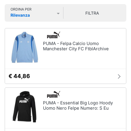
Smart
Uomo
ORDINA PER
home
FILTRA
Felpa
Rilevanza
uomo
Prezzo più basso
Prezzo più alto
Valutazioni
Videogiochi
Cravatta
Piumino
uomo
Audio
PUMA - Felpa Calcio Uomo
e
Manchester City FC FtblArchive
Giacca
musica
uomo
Vedi
Clima
tutti
€ 44,86
Arredo
Bambino
Brico
PUMA - Essential Big Logo Hoody
Scarpe
e
Uomo Nero Felpe Numero: S Eu
bambino
Giardinaggio
Sandali
bambina
Salute
Vestiti