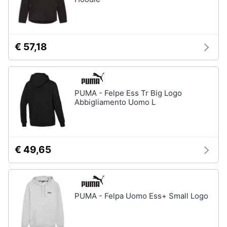
Gioielli
Anelli
€ 57,18
Orecchini
Cavigliera
Collane
PUMA - Felpe Ess Tr Big Logo
Abbigliamento Uomo L
Vedi
tutti
€ 49,65
PUMA - Felpa Uomo Ess+ Small Logo