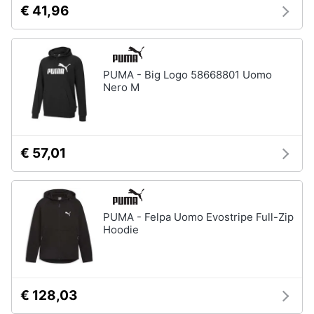
€ 41,96
neonati
e
igiene
Copertina
neonato
Beauty
Vedi
PUMA - Big Logo 58668801 Uomo
tutti
Nero M
Giocattoli
Prima
Scarpe
€ 57,01
infanzia
Sneakers
Scarpe
Fotografia
nike
Anfibi
PUMA - Felpa Uomo Evostripe Full-Zip
Casalinghi
Hoodie
Ciabatte
Vedi
Abbigliamento
tutti
€ 128,03
Sport