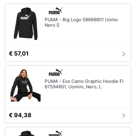
Accessori
Animali
Sigaretta
PUMA - Big Logo 58668801 Uomo
elettronica
Nero S
Motori
Borse
Occhiali
da
Libri,
vista
cd
€ 57,01
e
Occhiali
da
dvd
sole
Vedi
Festività
PUMA - Ess Camo Graphic Hoodie Fl
tutti
67594601, Uomini, Nero, L
e
ricorrenze
Promozioni
Vestiari
€ 94,38
T-
shirt
Servizi
Felpa