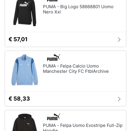
Assistenza
PUMA - Big Logo 58668801 Uomo
Tuta
clienti
Nero Xxl
Pantaloni
Esci
Vedi
tutti
€ 57,01
Orologi
Apple
PUMA - Felpa Calcio Uomo
Watch
Manchester City FC FtblArchive
Smartwatch
Orologi
uomo
€ 58,33
Orologi
donna
Vedi
tutti
PUMA - Felpa Uomo Evostripe Full-Zip
Hoodie