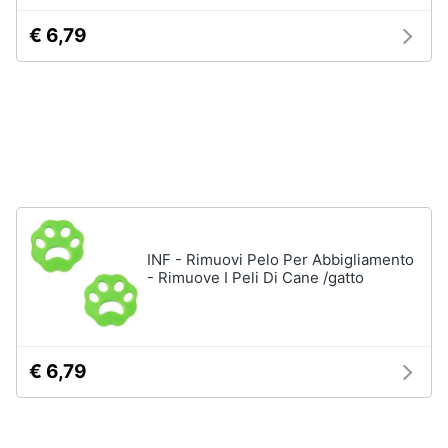
Articoli
per
€ 6,79
Animali
uccelli
Gabbie
per
Motori
uccelli
Casetta
Libri,
per
uccelli
cd
e
Voliera
dvd
per
uccelli
INF - Rimuovi Pelo Per Abbigliamento
Mangiatoia
Festività
per
- Rimuove I Peli Di Cane /gatto
e
uccelli
ricorrenze
Vedi
tutti
Promozioni
€ 6,79
Servizi
Articoli