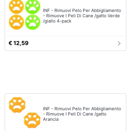
e
INF - Rimuovi Pelo Per Abbigliamento
igiene
Articoli
- Rimuove I Peli Di Cane /gatto Verde
per
/giallo 4-pack
pesci
Beauty
Acquario
pesci
Giocattoli
€ 12,59
Mangime
per
pesci
Prima
Pompe
infanzia
per
acquari
Fotografia
Filtro
per
acquario
Casalinghi
Vedi
INF - Rimuovi Pelo Per Abbigliamento
tutti
Abbigliamento
- Rimuove I Peli Di Cane /gatto
Arancia
Sport