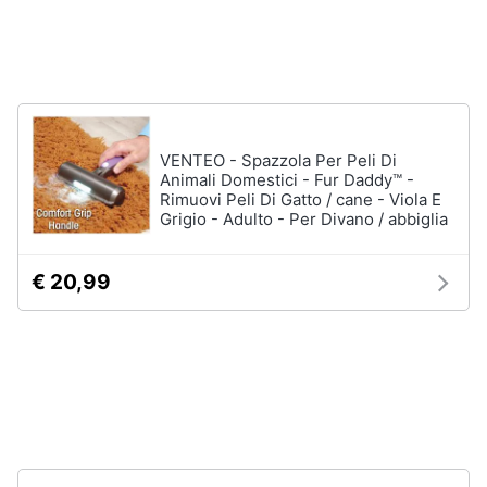
per
Assistenza
cavalli
clienti
Sottosella
Strigliatura
Esci
Stinchiere
Set
VENTEO - Spazzola Per Peli Di
sella
Animali Domestici - Fur Daddy™ -
Rimuovi Peli Di Gatto / cane - Viola E
Vedi
Grigio - Adulto - Per Divano / abbiglia
tutti
€ 20,99
Articoli
per
tartarughe
e
rettili
Tartarughiere
Cibo
per