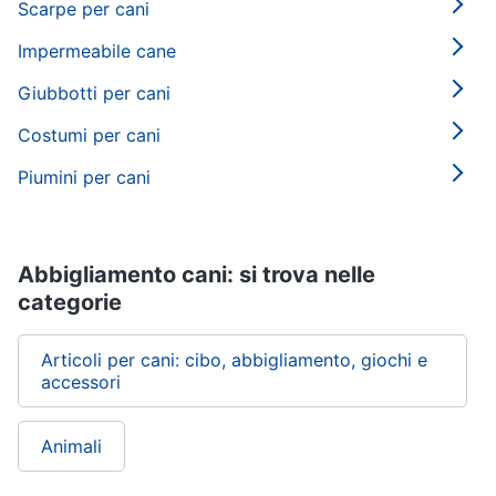
Purina
Scarpe per cani
Farmina
Impermeabile cane
Ciotole
per
Giubbotti per cani
cani
Costumi per cani
Vedi
tutti
Piumini per cani
Abbigliamento cani: si trova nelle
categorie
Articoli per cani: cibo, abbigliamento, giochi e
accessori
Animali