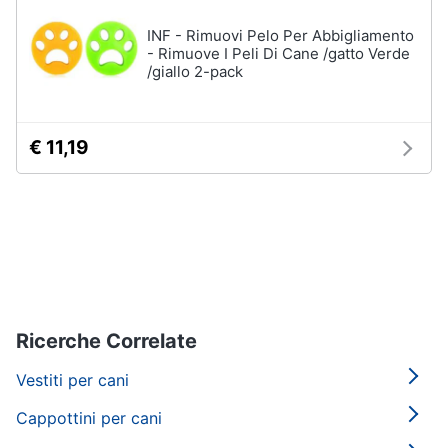
tartarughe
INF - Rimuovi Pelo Per Abbigliamento
- Rimuove I Peli Di Cane /gatto Verde
Articoli
/giallo 2-pack
per
criceti
e
piccoli
€ 11,19
roditori
Cibo
per
roditori
Gabbie
per
roditori
Ricerche Correlate
Cibo
per
Vestiti per cani
animali
Royal
Cappottini per cani
canin