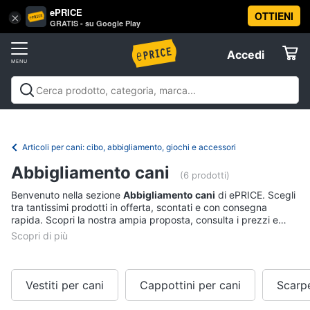
ePRICE
OTTIENI
Vai
×
Accedi
GRATIS - su Google Play
al
Registrati
menu
Accedi
Animali
Offerte
Articoli
Animali
Articoli per cani
Articoli per gatti
Articoli per
per
Elettrodomestici
pesci
Articoli per uccelli
Articoli per cavalli
Articoli per
cani
tartarughe e rettili
Articoli per criceti e piccoli
Articoli per cani: cibo, abbigliamento, giochi e accessori
Cucce
roditori
Cibo per animali
Offerte
Informatica
per
Abbigliamento cani
(6 prodotti)
cani
Benvenuto nella sezione
Abbigliamento cani
di ePRICE. Scegli
Giochi
Telefonia
tra tantissimi prodotti in offerta, scontati e con consegna
per
rapida. Scopri la nostra ampia proposta, consulta i prezzi e
cani
acquista comodamente online.
Tv
Toelettatura
cani
e
Home
Recinto
Cinema
per
Vestiti per cani
Cappottini per cani
Scarpe
cani