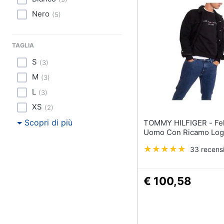
Sport
Nero
(
5
)
Animali
TAGLIA
Motori
S
(
3
)
Libri, cd e dvd
M
(
3
)
Festività e ricorrenze
L
(
3
)
XS
(
2
)
Promozioni
Scopri di più
TOMMY HILFIGER - Felpa
Uomo Con Ricamo Lo
33 recensi
€ 100,58