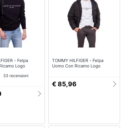
Anelli
Orecchini
Cavigliera
Collane
Vedi tutti
ER - Felpa
TOMMY HILFIGER - Felpa
Ricamo Logo
Uomo Con Ricamo Logo
33 recensioni
€ 85,96
0