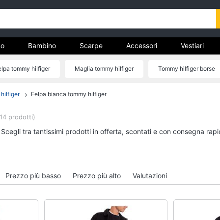
o
Bambino
Scarpe
Accessori
Vestiari
elpa tommy hilfiger
Maglia tommy hilfiger
Tommy hilfiger borse
nto
figer
Maglione tommy hilfiger
Costume tommy hilfiger
O
hilfiger
Felpa bianca tommy hilfiger
Uomo
Bambino
Felpa uomo
Scarpe bambino
14 prodotti)
Cravatta
Sandali bambina
Scegli tra tantissimi prodotti in offerta, scontati e con consegna rap
Piumino uomo
Vestiti neonati
Giacca uomo
Copertina neonato
Vedi tutti
Vedi tutti
Prezzo più basso
Prezzo più alto
Valutazioni
Vestiari
Orologi