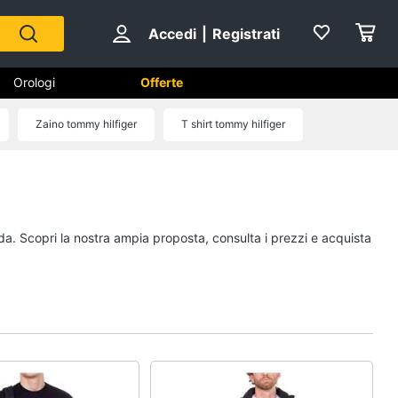
Accedi
|
Registrati
Orologi
Offerte
Zaino tommy hilfiger
T shirt tommy hilfiger
rologio tommy hilfiger
Scarpe
Sneakers
Scarpe nike
ida. Scopri la nostra ampia proposta, consulta i prezzi e acquista
Anfibi
Ciabatte
Vedi tutti
Gioielli