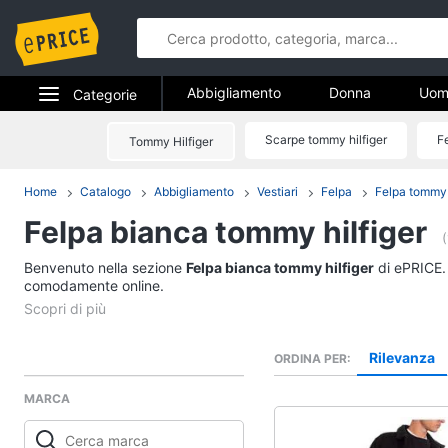
Abbigliamento
Donna
Uom
Categorie
Gioielli
Elettrodomestici
Scarpe tommy hilfiger
F
Tommy Hilfiger
Abbigliame
Informatica
Portafoglio tommy hil
Home
Catalogo
Abbigliamento
Vestiari
Felpa
Felpa tommy 
Donna
Felpa bianca tommy hilfiger
Telefonia
Intimo donna
(
Top
Benvenuto nella sezione
Tv e Home Cinema
Felpa bianca tommy hilfiger
di ePRICE. 
Cappotto donna
comodamente online.
Smart home
Felpa donna
Vedi tutti
Videogiochi
Rilevanza
ORDINA PER
MARCA
Audio e musica
Accessori