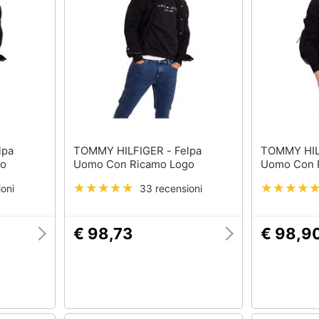
T-shirt
Apple Watch
Felpa
Smartwatch
Tuta
Orologi uomo
Pantaloni
Orologi donna
Vedi tutti
Vedi tutti
TOMMY HILFIGER - Felpa
TOMMY HILFIG
go
Uomo Con Ricamo Logo
Uomo Con 
oni
33 recensioni
€ 98,73
€ 98,9