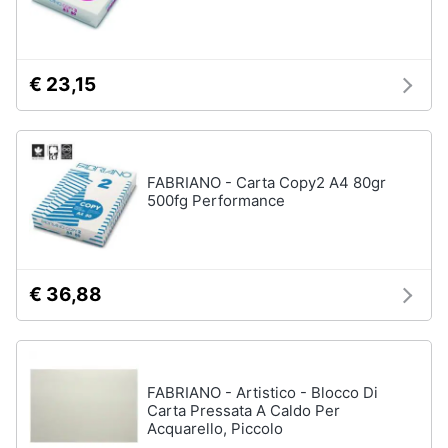
e
igiene
€ 23,15
Beauty
Giocattoli
FABRIANO - Carta Copy2 A4 80gr
Prima
500fg Performance
infanzia
Fotografia
€ 36,88
Casalinghi
Abbigliamento
FABRIANO - Artistico - Blocco Di
Carta Pressata A Caldo Per
Acquarello, Piccolo
Sport