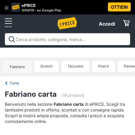
ePRICE
OTTIENI
Vai
×
Accedi
GRATIS - su Google Play
al
Registrati
menu
Accedi
Offerte
Offerte
Elettrodomestici
Scotch
Taccuino
Post it
Penne
Fabriano
Informatica
Carta
Telefonia
Fabriano carta
(18 prodotti)
Tv
Benvenuto nella sezione
Fabriano carta
di ePRICE. Scegli tra
tantissimi prodotti in offerta, scontati e con consegna rapida.
e
Scopri la nostra ampia proposta, consulta i prezzi e acquista
Home
comodamente online.
Cinema