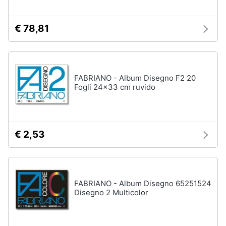
Animali
€ 78,81
Motori
Libri,
FABRIANO - Album Disegno F2 20
cd
Fogli 24x33 cm ruvido
e
dvd
€ 2,53
Festività
e
ricorrenze
Promozioni
FABRIANO - Album Disegno 65251524
Disegno 2 Multicolor
Servizi