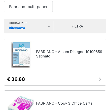
Smart
Fabriano multi paper
home
Videogiochi
ORDINA PER
FILTRA
Rilevanza
Prezzo più basso
Prezzo più alto
Valutazioni
Audio
e
musica
FABRIANO - Album Disegno 19100659
Satinato
Clima
Arredo
€ 36,88
Brico
e
Giardinaggio
FABRIANO - Copy 3 Office Carta
Salute