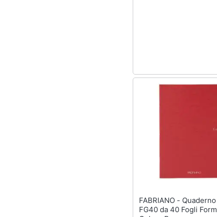
Sport
Animali
Motori
Libri, cd e dvd
Festività e ricorrenze
Promozioni
FABRIANO - Quaderno Ecoqua
FG40 da 40 Fogli Form