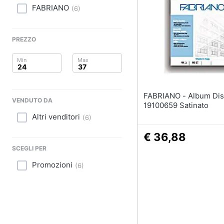
Clima
FABRIANO
(
6
)
Arredo
PREZZO
Brico e Giardinaggio
Salute e igiene
Beauty
FABRIANO - Album Disegno
VENDUTO DA
19100659 Satinato
Giocattoli
Altri venditori
(
6
)
Prima infanzia
€ 36,88
SCEGLI PER
Fotografia
Promozioni
(
6
)
Casalinghi
Abbigliamento