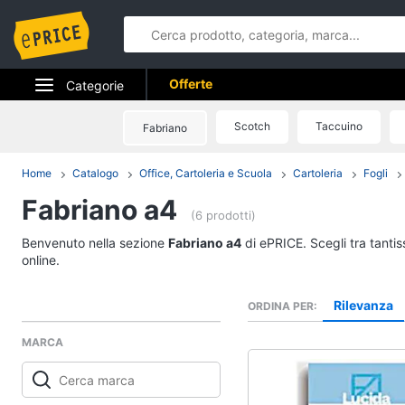
Offerte
Categorie
Elettrodomestici
Scotch
Taccuino
Fabriano
Informatica
Home
Catalogo
Office, Cartoleria e Scuola
Cartoleria
Fogli
Fabriano a4
Telefonia
(6 prodotti)
Tv e Home Cinema
Benvenuto nella sezione
Fabriano a4
di ePRICE. Scegli tra tanti
online.
Smart home
Rilevanza
ORDINA PER
Videogiochi
MARCA
Audio e musica