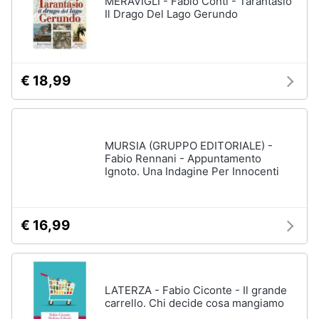
MERAVIGLI - Fabio Conti - Tarantasio
Vedi
Il Drago Del Lago Gerundo
tutti
Animali
Motori
Personaggi
€ 18,99
cristiano
Libri,
ronaldo
cd
Me
e
contro
MURSIA (GRUPPO EDITORIALE) -
dvd
Te
Fabio Rennani - Appuntamento
Ignoto. Una Indagine Per Innocenti
Sean
connery
Festività
e
Barbara
ricorrenze
D'Urso
€ 16,99
Vedi
Promozioni
tutti
LATERZA - Fabio Ciconte - Il grande
Servizi
carrello. Chi decide cosa mangiamo