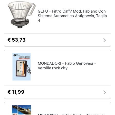
disney
e
film
igiene
GEFU - Filtro Caff? Mod. Fabiano Con
DVD
Sistema Automatico Antigoccia, Taglia
Film
4
Beauty
Vedi
tutti
Giocattoli
€ 53,73
Prima
Cd
infanzia
musicali
MONDADORI - Fabio Genovesi -
Colonne
Versilia rock city
Fotografia
Sonore
CD
Musicali
Casalinghi
Musica
€ 11,99
Leggera
Abbigliamento
Musica
Jazz
Sport