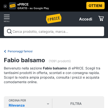
ePRICE
OTTIENI
Vai
×
Accedi
GRATIS - su Google Play
al
Registrati
menu
Accedi
Libri,
Offerte
cd
e
Libri, cd e dvd
Libri
Dvd e Blu-ray
Cd
dvd
Elettrodomestici
musicali
Personaggi
Offerte
Personaggi famosi
Libri
Informatica
Fabio balsamo
Religione
(1091 prodotti)
e
Benvenuto nella sezione
Fabio balsamo
di ePRICE. Scegli tra
Spiritualità
Telefonia
tantissimi prodotti in offerta, scontati e con consegna rapida.
Attualità,
Scopri la nostra ampia proposta, consulta i prezzi e acquista
politica
comodamente online.
Tv
e
e
diritto
Home
Libri
Cinema
di
ORDINA PER
FILTRA
Cucina
Rilevanza