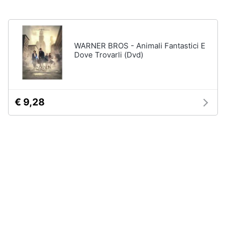
disney
e
film
igiene
DVD
Film
WARNER BROS - Animali Fantastici E
Beauty
Dove Trovarli (Dvd)
Vedi
tutti
Giocattoli
Prima
€ 9,28
Cd
infanzia
musicali
Colonne
Fotografia
Sonore
CD
Musicali
Casalinghi
Musica
Leggera
Abbigliamento
Musica
Jazz
Sport