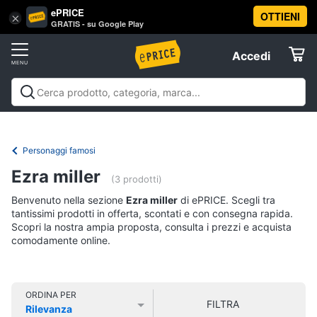
ePRICE
OTTIENI
Vai
×
Accedi
GRATIS - su Google Play
al
Registrati
menu
Accedi
Libri,
Offerte
cd
e
Libri, cd e dvd
Libri
Dvd e Blu-ray
Cd
dvd
Elettrodomestici
musicali
Personaggi
Offerte
Personaggi famosi
Libri
Informatica
Ezra miller
Religione
(3 prodotti)
e
Benvenuto nella sezione
Ezra miller
di ePRICE. Scegli tra
Spiritualità
Telefonia
tantissimi prodotti in offerta, scontati e con consegna rapida.
Attualità,
Scopri la nostra ampia proposta, consulta i prezzi e acquista
politica
comodamente online.
Tv
e
e
diritto
Home
Libri
Cinema
di
ORDINA PER
FILTRA
Cucina
Rilevanza