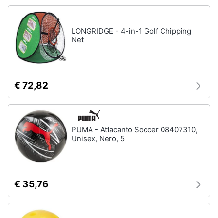
e
igiene
LONGRIDGE - 4-in-1 Golf Chipping
Net
Beauty
Giocattoli
€ 72,82
Prima
infanzia
PUMA - Attacanto Soccer 08407310,
Fotografia
Unisex, Nero, 5
Casalinghi
€ 35,76
Abbigliamento
Sport