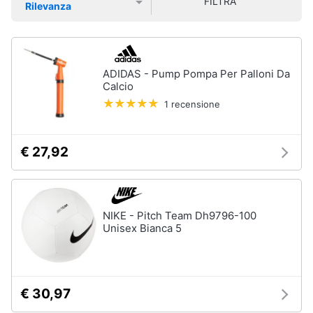
FILTRA
Rilevanza
Smart
per essere messi in valigia. Acquista online con un clic e
Prezzo più basso
Prezzo più alto
Valutazioni
risparmia con le nostre offerte.
home
Videogiochi
ADIDAS - Pump Pompa Per Palloni Da
Calcio
Audio
1 recensione
e
musica
€ 27,92
Clima
Arredo
NIKE - Pitch Team Dh9796-100
Unisex Bianca 5
Brico
e
Giardinaggio
€ 30,97
Salute