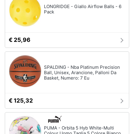
LONGRIDGE - Giallo Airflow Balls - 6
Pack
Animali
Motori
€ 25,96
Libri,
cd
e
dvd
SPALDING - Nba Platinum Precision
Ball, Unisex, Arancione, Palloni Da
Basket, Numero: 7 Eu
Festività
e
ricorrenze
€ 125,32
Promozioni
Servizi
PUMA - Orbita 5 Hyb White-Multi
Colour Uomo Taglia 5 Colore Bianco