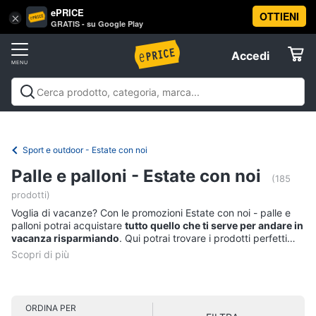
ePRICE
OTTIENI
Vai
×
Accedi
GRATIS - su Google Play
al
Registrati
menu
Accedi
Offerte
Offerte
Elettrodomestici
Sport e outdoor - Estate con noi
Informatica
Palle e palloni - Estate con noi
(185
prodotti)
Telefonia
Voglia di vacanze? Con le promozioni Estate con noi - palle e
palloni potrai acquistare
tutto quello che ti serve per andare in
vacanza risparmiando
. Qui potrai trovare i prodotti perfetti
Tv
per le tue vacanze al mare, in montagna o in giro per le città
e
d'arte. Come per esempio,
smartphone
di ultima generazione
Home
per fare foto fantastiche, tablet, smartwatch,
valigie e zaini
,
Cinema
tutto per il
camping
. Gli sportivi potranno acquistare accessori
e attrezzi per
tutti i tipi di sport
, mentre chi ama essere sempre
ORDINA PER
impeccabile può contare su una serie di
prodotti beauty
pronti