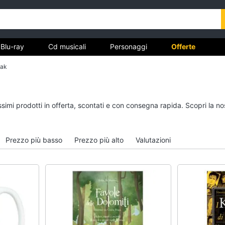
Blu-ray
Cd musicali
Personaggi
Offerte
iak
vd
Dvd e Blu-ray
Cd musicali
issimi prodotti in offerta, scontati e con consegna rapida. Scopri la
à
Blu-Ray
Colonne Sonore
itto
Blu-Ray Musica Classica
CD Musicali
Prezzo più basso
Prezzo più alto
Valutazioni
Walt disney film
Musica Leggera
DVD Film
Musica Jazz
Vedi tutti
Vedi tutti