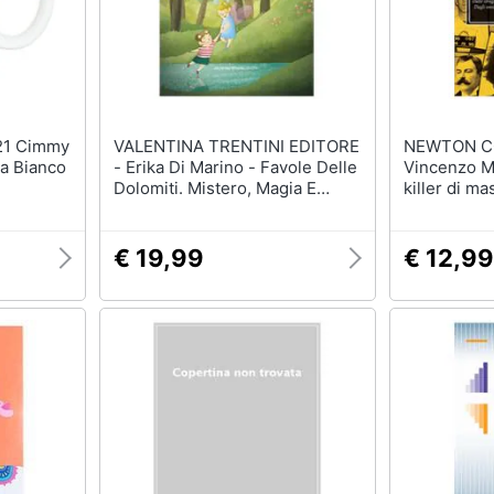
VALENTINA TRENTINI EDITORE
NEWTON C
a Bianco
- Erika Di Marino - Favole Delle
Vincenzo Ma
Dolomiti. Mistero, Magia E
killer di ma
Racconti Di Piccoli E Grandi
Charles Ma
Ospiti Del Bosco. Ediz. A Colori
Columbine. 
famiglia di 
€ 19,99
€ 12,99
Maso