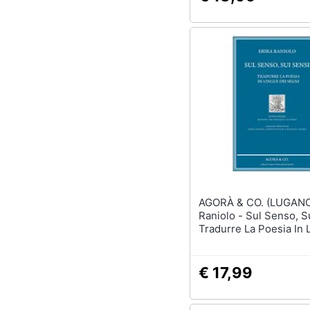
AGORÀ & CO. (LUGANO) - E
Raniolo - Sul Senso, S
Tradurre La Poesia In 
Dei Segni
€ 17,99