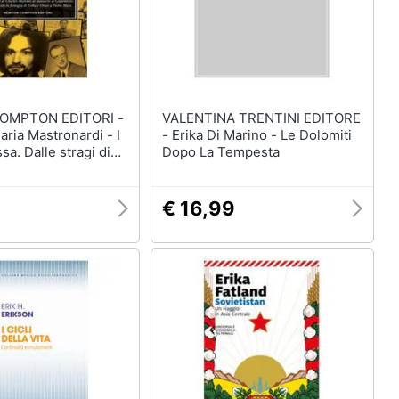
OMPTON EDITORI -
VALENTINA TRENTINI EDITORE
ria Mastronardi - I
- Erika Di Marino - Le Dolomiti
ssa. Dalle stragi di
Dopo La Tempesta
nson al massacro di
Dagli omicidi in
Erika e Omar a Pietro
€ 16,99