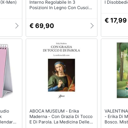
 (X-Men)
Interno Regolabile In 3
I Disobbedi
Posizioni In Legno Con Cuscino
Erik - Red
€ 17,99
€ 69,90
ABOCA MUSEUM - Erika
VALENTINA
k
Maderna - Con Grazia Di Tocco
- Erika Di Marino - Favole In
lendar
E Di Parola. La Medicina Delle
Bosco. Mist
Sante
Racconti Di