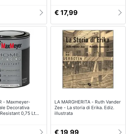
 Foreste. . Ediz. A
€ 17,99
eyer-
LA MARGHERITA - Ruth Vander
ale Decorativa
Zee - La storia di Erika. Ediz.
esistant 0,75 Lt
illustrata
€ 19,99