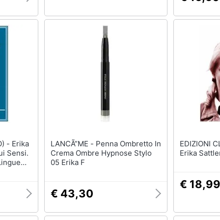
rika
LANCÃ”ME - Penna Ombretto In
EDIZIONI CLICHY -
ui Sensi.
Crema Ombre Hypnose Stylo
Erika Sattle
Lingue
05 Erika F
€ 18,9
€ 43,30