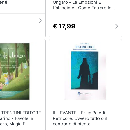
enti
Ongaro - Le Emozioni E
L'alzheimer. Come Entrare In
Relazione Con La Persona
Affetta Da Demenza E
Affrontare Lo Stress
€ 17,99
 TRENTINI EDITORE
IL LEVANTE - Erika Paletti -
Petricore. Ovvero tutto o il
ero, Magia E
contrario di niente
 Piccoli E Grandi