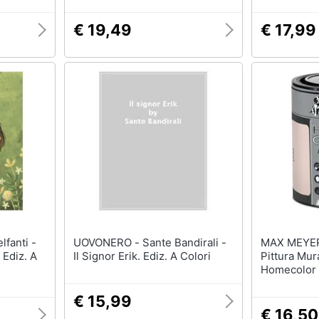
Ospiti Delle
Colori
€ 19,49
€ 17,99
UOVONERO - Sante Bandirali -
MAX MEYER - Maxm
 Ediz. A
Il Signor Erik. Ediz. A Colori
Pittura Mur
Homecolor R
Erika
€ 15,99
€ 16,50