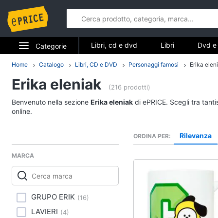
Libri, cd e dvd
Libri
Dvd e 
Categorie
Elettrodomestici
Home
Catalogo
Libri, CD e DVD
Personaggi famosi
Erika elen
Libri, cd e d
Erika eleniak
Informatica
(216 prodotti)
Libri
Benvenuto nella sezione
Erika eleniak
di ePRICE. Scegli tra tant
Telefonia
Religione e Spiritualit
online.
Attualità, politica e dir
Tv e Home Cinema
Rilevanza
ORDINA PER
Libri di Cucina
Smart home
Libri di Arte, Design e
MARCA
Architettura
Videogiochi
Vedi tutti
Audio e musica
GRUPO ERIK
(
16
)
LAVIERI
(
4
)