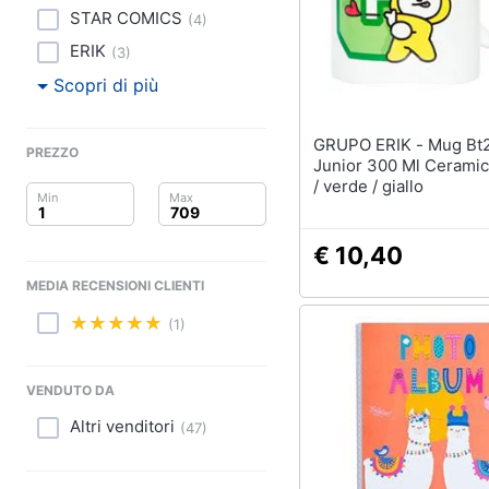
Clima
STAR COMICS
(
4
)
Arredo
ERIK
(
3
)
Scopri di più
Brico e Giardinaggio
GRUPO ERIK - Mug Bt21 Cimmy
Salute e igiene
PREZZO
Junior 300 Ml Ceramic
/ verde / giallo
Beauty
Giocattoli
€ 10,40
MEDIA RECENSIONI CLIENTI
Prima infanzia
(1)
Fotografia
VENDUTO DA
Casalinghi
Altri venditori
(
47
)
Abbigliamento