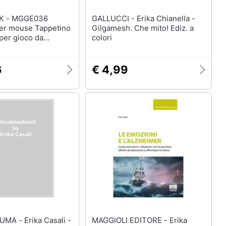
GE036
GALLUCCI - Erika Chianella -
per mouse Tappetino
Gilgamesh. Che mito! Ediz. a
per gioco da
colori
ulticolore
6
€ 4,99
ika Casali -
MAGGIOLI EDITORE - Erika