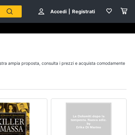
Accedi
|
Registrati
Personaggi
 nostra ampia proposta, consulta i prezzi e acquista comodamente
cristiano ronaldo
Me contro Te
Sean connery
Barbara D'Urso
Vedi tutti