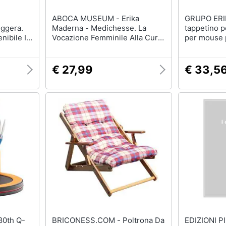
ABOCA MUSEUM - Erika
GRUPO ERIK - MG
ggera.
Maderna - Medichesse. La
tappetino 
enibile In
Vocazione Femminile Alla Cura.
per mouse 
Nuova Ediz.
computer M
€ 27,99
€ 33,5
BRICONESS.COM - Poltrona Da
EDIZIONI PIUMA - Er