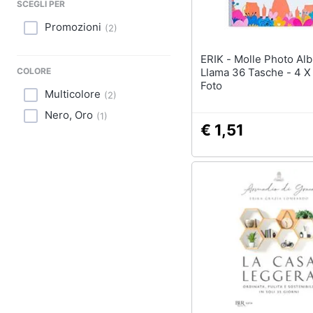
Sport
SCEGLI PER
Promozioni
(
2
)
Animali
ERIK - Molle Photo Album
Motori
COLORE
Llama 36 Tasche - 4 X 
Foto
Multicolore
Libri, cd e dvd
(
2
)
Nero, Oro
(
1
)
Festività e ricorrenze
€ 1,51
Promozioni