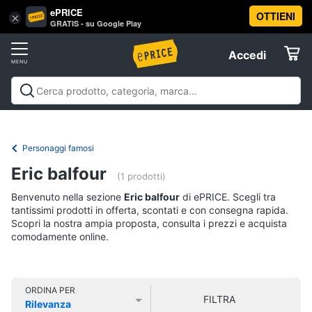
ePRICE
OTTIENI
Vai
×
Accedi
GRATIS - su Google Play
al
Registrati
menu
Accedi
Libri,
Offerte
cd
e
Libri, cd e dvd
Libri
Dvd e Blu-ray
Cd
dvd
Elettrodomestici
musicali
Personaggi
Offerte
Personaggi famosi
Libri
Informatica
Eric balfour
Religione
(1 prodotti)
e
Benvenuto nella sezione
Eric balfour
di ePRICE. Scegli tra
Spiritualità
Telefonia
tantissimi prodotti in offerta, scontati e con consegna rapida.
Attualità,
Scopri la nostra ampia proposta, consulta i prezzi e acquista
politica
comodamente online.
Tv
e
e
diritto
Home
Libri
Cinema
di
ORDINA PER
FILTRA
Cucina
Rilevanza