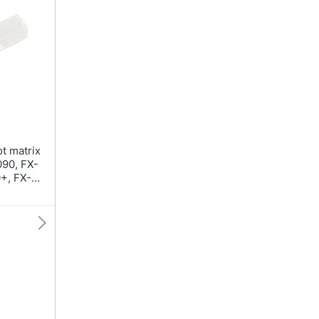
090, FX-
0+, FX-
 FX-
 Bianco