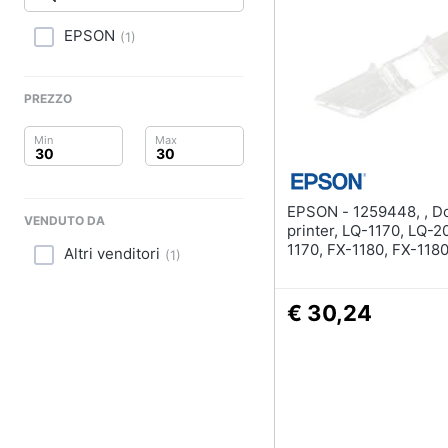
Clima
EPSON
(
1
)
Arredo
Brico e Giardinaggio
PREZZO
Salute e igiene
Beauty
EPSON - 1259448, , Dot matrix
VENDUTO DA
Giocattoli
printer, LQ-1170, LQ-2
1170, FX-1180, FX-118
Altri venditori
(
1
)
2190, FX-870, FX-880,
Prima infanzia
880+, FX-890, FX-890,
€ 30,24
Fotografia
Casalinghi
Abbigliamento