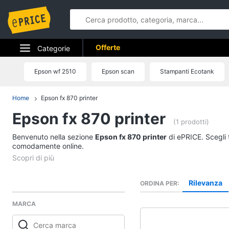
Offerte
Categorie
Elettrodomestici
Epson wf 2510
Epson scan
Stampanti Ecotank
Informatica
Home
Epson fx 870 printer
Epson fx 870 printer
Telefonia
(1 prodotti)
Benvenuto nella sezione
Tv e Home Cinema
Epson fx 870 printer
di ePRICE. Scegli t
comodamente online.
Smart home
Videogiochi
Rilevanza
ORDINA PER
MARCA
Audio e musica