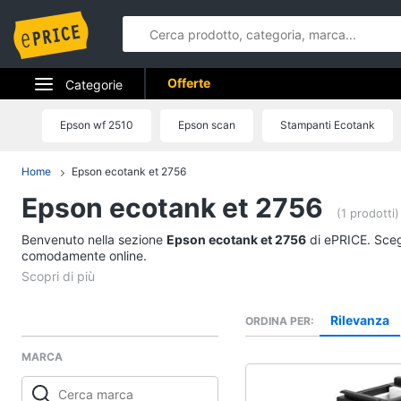
Offerte
Categorie
Elettrodomestici
Epson wf 2510
Epson scan
Stampanti Ecotank
Informatica
Home
Epson ecotank et 2756
Epson ecotank et 2756
Telefonia
(1 prodotti)
Benvenuto nella sezione
Tv e Home Cinema
Epson ecotank et 2756
di ePRICE. Scegl
comodamente online.
Smart home
Videogiochi
Rilevanza
ORDINA PER
MARCA
Audio e musica