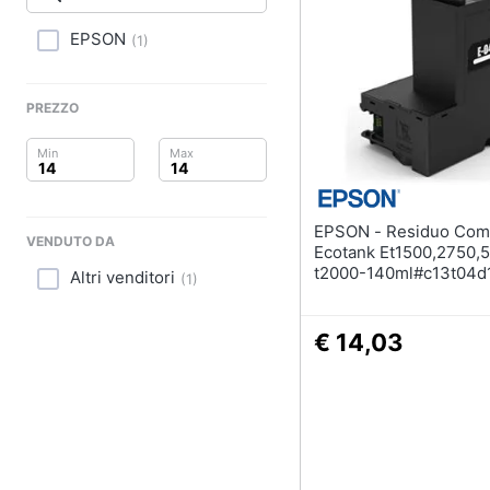
Clima
EPSON
(
1
)
Arredo
Brico e Giardinaggio
PREZZO
Salute e igiene
Beauty
EPSON - Residuo Comp
VENDUTO DA
Giocattoli
Ecotank Et1500,2750,5
t2000-140ml#c13t04d
Altri venditori
(
1
)
Prima infanzia
€ 14,03
Fotografia
Casalinghi
Abbigliamento