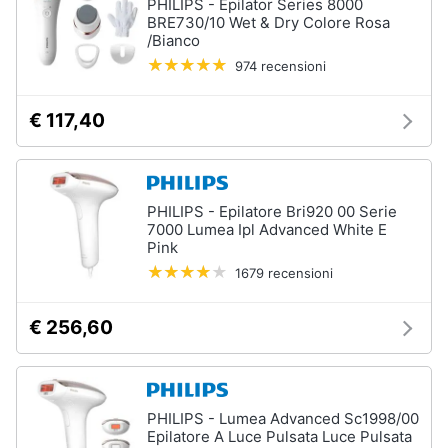
PHILIPS - Epilator Series 8000
up
BRE730/10 Wet & Dry Colore Rosa
/Bianco
Smalto
semipermanente
974 recensioni
Eyeliner
€ 117,40
Rossetti
Acetone
Vedi
tutti
PHILIPS - Epilatore Bri920 00 Serie
7000 Lumea Ipl Advanced White E
Pink
1679 recensioni
Creme
e
cosmetici
€ 256,60
Olio
di
ricino
Maschera
PHILIPS - Lumea Advanced Sc1998/00
viso
Epilatore A Luce Pulsata Luce Pulsata