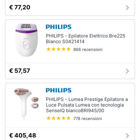
orale
e
€ 77,20
igiene
Spazzolino
elettrico
Spazzolino
Beauty
elettrico
PHILIPS - Epilatore Elettrico Bre225
oral
Bianco S0421414
b
Giocattoli
866 recensioni
Idropulsore
Collutorio
Prima
infanzia
€ 57,57
Vedi
tutti
Fotografia
PHILIPS - Lumea Prestige Epilatore a
Casalinghi
Luce Pulsata Lumea con tecnologia
Epilazione
SenseIQ biancoBRI945/00
e
rasatura
778 recensioni
Abbigliamento
Silk
epil
€ 405,48
Sport
Rasoio