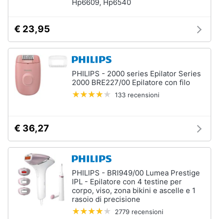
Hp6609, Hp6540
tutti
€ 23,95
Migliori
prodotti
beauty
PHILIPS - 2000 series Epilator Series
Miglior
2000 BRE227/00 Epilatore con filo
crema
antirughe
133 recensioni
Miglior
shampoo
€ 36,27
Miglior
spazzolino
elettrico
Miglior
regolabarba
PHILIPS - BRI949/00 Lumea Prestige
IPL - Epilatore con 4 testine per
Vedi
corpo, viso, zona bikini e ascelle e 1
tutti
rasoio di precisione
2779 recensioni