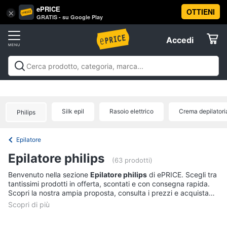
ePRICE
OTTIENI
Vai
×
Accedi
GRATIS - su Google Play
al
Registrati
menu
Accedi
Beauty
Offerte
Piccoli
Beauty
Piccoli elettrodomestici per la cura
elettrodomestici
Elettrodomestici
personale
Cura dei capelli
Igiene orale
Epilazione e
per
rasatura
Manicure e pedicure
Igiene e Cura del
la
Silk epil
Rasoio elettrico
Crema depilatori
Philips
cura
corpo
Make up
Creme e cosmetici
Profumi
Migliori
Informatica
personale
prodotti beauty
Offerte
Dyson
Epilatore
airwrap
Telefonia
Epilatore philips
(63 prodotti)
Piastra
per
Tv
Benvenuto nella sezione
Epilatore philips
di ePRICE. Scegli tra
capelli
tantissimi prodotti in offerta, scontati e con consegna rapida.
e
Scopri la nostra ampia proposta, consulta i prezzi e acquista
Silk
Home
epil
comodamente online.
Cinema
Phon