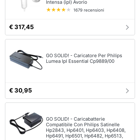
Intensa (ipl) Avorio
Oli
essenziali
1679 recensioni
Scrub
viso
€ 317,45
Vedi
tutti
GO SOLID! - Caricatore Per Philips
Lumea Ipl Essential Cp9889/00
Profumi
Profumi
uomo
€ 30,95
Profumi
donna
Alien
profumo
GO SOLID! - Caricabatterie
Chloe
Compatibile Con Philips Satinelle
profumo
Hp2843, Hp6401, Hp6403, Hp6408,
Hp6491, Hp6501, Hp6482, Hp6513,
Vedi