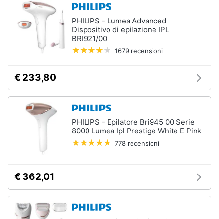
Vedi
Assistenza
tutti
clienti
PHILIPS - Lumea Advanced
Dispositivo di epilazione IPL
BRI921/00
Esci
1679 recensioni
Igiene
e
Cura
€ 233,80
del
corpo
Shampoo
Shampoo
antigiallo
PHILIPS - Epilatore Bri945 00 Serie
8000 Lumea Ipl Prestige White E Pink
Deodorante
778 recensioni
Sapone
Vedi
€ 362,01
tutti
Make