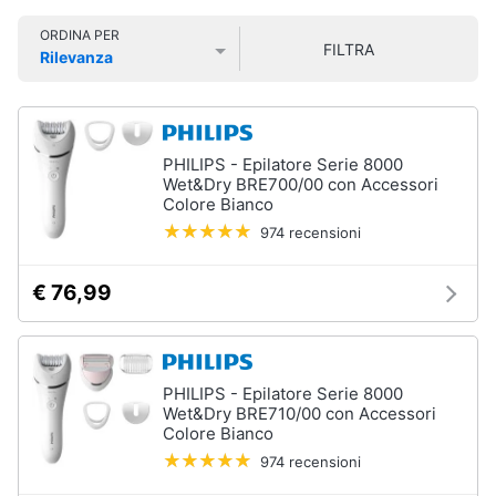
Smart
Vedi
ORDINA PER
home
tutti
FILTRA
Rilevanza
Prezzo più basso
Prezzo più alto
Valutazioni
Videogiochi
Cura
dei
Audio
PHILIPS - Epilatore Serie 8000
capelli
e
Wet&Dry BRE700/00 con Accessori
Shampoo
musica
Colore Bianco
974 recensioni
Tinta
capelli
Clima
Maschera
€ 76,99
capelli
Arredo
Spazzola
Vedi
Brico
PHILIPS - Epilatore Serie 8000
tutti
e
Wet&Dry BRE710/00 con Accessori
Giardinaggio
Colore Bianco
974 recensioni
Salute
Igiene