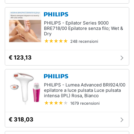
elettrico
Animali
Crema
depilatoria
PHILIPS - Epilator Series 9000
Regolabarba
BRE718/00 Epilatore senza filo; Wet &
Motori
Dry
Vedi
248 recensioni
tutti
Libri,
cd
€ 123,13
e
dvd
Manicure
e
pedicure
Festività
PHILIPS - Lumea Advanced BRI924/00
e
Smalto
epilatore a luce pulsata Luce pulsata
ricorrenze
semipermanente
intensa (IPL) Rosa, Bianco
Gel
1679 recensioni
unghie
Promozioni
Acetone
€ 318,03
Servizi
Smalto