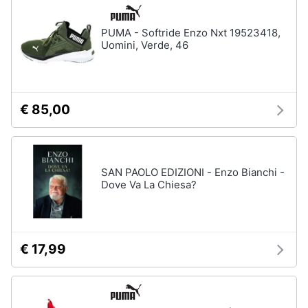
disney
e
film
igiene
PUMA - Softride Enzo Nxt 19523418,
DVD
Uomini, Verde, 46
Film
Beauty
Vedi
tutti
Giocattoli
€ 85,00
Prima
Cd
infanzia
musicali
SAN PAOLO EDIZIONI - Enzo Bianchi -
Colonne
Dove Va La Chiesa?
Fotografia
Sonore
CD
Musicali
Casalinghi
Musica
€ 17,99
Leggera
Abbigliamento
Musica
Jazz
Sport