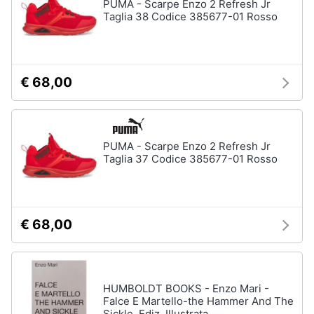
PUMA - Scarpe Enzo 2 Refresh Jr
Vedi
Taglia 38 Codice 385677-01 Rosso
tutti
Animali
Motori
Personaggi
€ 68,00
cristiano
Libri,
ronaldo
cd
Me
e
contro
PUMA - Scarpe Enzo 2 Refresh Jr
dvd
Te
Taglia 37 Codice 385677-01 Rosso
Sean
connery
Festività
e
Barbara
ricorrenze
D'Urso
€ 68,00
Vedi
Promozioni
tutti
HUMBOLDT BOOKS - Enzo Mari -
Servizi
Falce E Martello-the Hammer And The
Sickle. Ediz. Illustrata