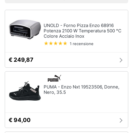
Prezzo più basso
Prezzo più alto
Valutazioni
Libri
Smart
di
home
Arte,
Design
e
UNOLD - Forno Pizza Enzo 68916
Videogiochi
Architettura
Potenza 2100 W Temperatura 500 °C
Colore Acciaio Inox
Vedi
Audio
1 recensione
tutti
e
musica
€ 249,87
Dvd
Clima
e
Blu-
ray
Arredo
PUMA - Enzo Nxt 19523506, Donne,
Nero, 35.5
Blu-
Ray
Brico
Blu-
e
Ray
Giardinaggio
Musica
€ 94,00
Classica
Salute
Walt