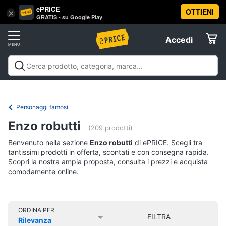
ePRICE
OTTIENI
Vai
×
Accedi
GRATIS - su Google Play
al
Registrati
menu
Accedi
Libri,
Offerte
cd
e
Libri, cd e dvd
Libri
Dvd e Blu-ray
Cd
dvd
Elettrodomestici
musicali
Personaggi
Offerte
Personaggi famosi
Libri
Informatica
Enzo robutti
Religione
(209 prodotti)
e
Benvenuto nella sezione
Enzo robutti
di ePRICE. Scegli tra
Spiritualità
Telefonia
tantissimi prodotti in offerta, scontati e con consegna rapida.
Attualità,
Scopri la nostra ampia proposta, consulta i prezzi e acquista
politica
comodamente online.
Tv
e
e
diritto
Home
Libri
Cinema
di
ORDINA PER
FILTRA
Cucina
Rilevanza