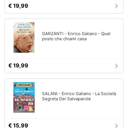
disney
e
€ 19,99
film
igiene
DVD
Film
Beauty
Vedi
GARZANTI - Enrico Galiano - Quel
tutti
posto che chiami casa
Giocattoli
Prima
Cd
infanzia
€ 19,99
musicali
Colonne
Fotografia
Sonore
CD
Musicali
SALANI - Enrico Galiano - La Società
Casalinghi
Segreta Dei Salvaparole
Musica
Leggera
Abbigliamento
Musica
Jazz
Sport
€ 15,99