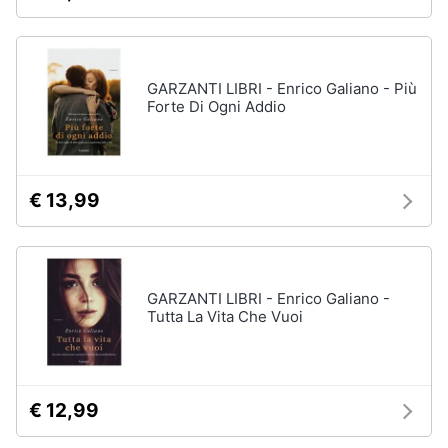
Vedi
tutti
Animali
GARZANTI LIBRI - Enrico Galiano - Più
Motori
Forte Di Ogni Addio
Personaggi
cristiano
Libri,
ronaldo
cd
Me
e
€ 13,99
contro
dvd
Te
Sean
connery
Festività
e
Barbara
GARZANTI LIBRI - Enrico Galiano -
ricorrenze
D'Urso
Tutta La Vita Che Vuoi
Vedi
Promozioni
tutti
€ 12,99
Servizi