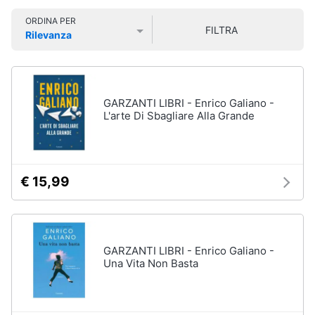
Libri
Smart
di
ORDINA PER
home
FILTRA
Arte,
Rilevanza
Design
Prezzo più basso
Prezzo più alto
Valutazioni
e
Videogiochi
Architettura
Vedi
Audio
GARZANTI LIBRI - Enrico Galiano -
tutti
e
L'arte Di Sbagliare Alla Grande
musica
Dvd
Clima
e
€ 15,99
Blu-
ray
Arredo
Blu-
Ray
Brico
GARZANTI LIBRI - Enrico Galiano -
Blu-
e
Una Vita Non Basta
Ray
Giardinaggio
Musica
Classica
Salute
Walt