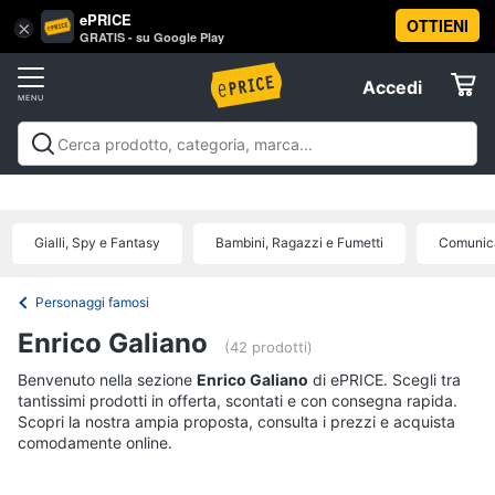
ePRICE
OTTIENI
Vai
×
Accedi
GRATIS - su Google Play
al
Registrati
menu
Accedi
Libri,
Offerte
cd
e
Libri, cd e dvd
Libri
Dvd e Blu-ray
Cd
dvd
Elettrodomestici
musicali
Personaggi
Offerte
Gialli, Spy e Fantasy
Bambini, Ragazzi e Fumetti
Comunica
Libri
Informatica
Religione
e
Personaggi famosi
Spiritualità
Telefonia
Enrico Galiano
(42 prodotti)
Attualità,
politica
Benvenuto nella sezione
Tv
Enrico Galiano
di ePRICE. Scegli tra
e
tantissimi prodotti in offerta, scontati e con consegna rapida.
e
diritto
Scopri la nostra ampia proposta, consulta i prezzi e acquista
Home
Libri
comodamente online.
Cinema
di
Cucina