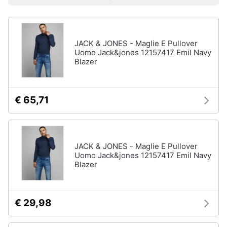
Prezzo più basso
Prezzo più alto
Valutazioni
Libri
Smart
di
home
Arte,
Design
e
JACK & JONES - Maglie E Pullover
Videogiochi
Architettura
Uomo Jack&jones 12157417 Emil Navy
Blazer
Vedi
Audio
tutti
e
musica
€ 65,71
Dvd
Clima
e
Blu-
ray
JACK & JONES - Maglie E Pullover
Arredo
Uomo Jack&jones 12157417 Emil Navy
Blu-
Blazer
Ray
Brico
Blu-
e
Ray
Giardinaggio
Musica
€ 29,98
Classica
Salute
Walt