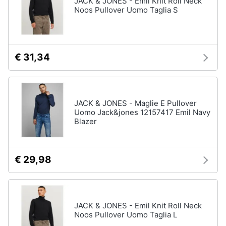
JACK & JONES - Emil Knit Roll Neck
Vedi
Noos Pullover Uomo Taglia S
tutti
Animali
Motori
Personaggi
€ 31,34
cristiano
Libri,
ronaldo
cd
Me
e
contro
JACK & JONES - Maglie E Pullover
dvd
Te
Uomo Jack&jones 12157417 Emil Navy
Blazer
Sean
connery
Festività
e
Barbara
ricorrenze
D'Urso
€ 29,98
Vedi
Promozioni
tutti
JACK & JONES - Emil Knit Roll Neck
Servizi
Noos Pullover Uomo Taglia L