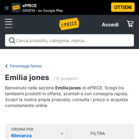
ePRICE
OTTIENI
Vai
×
Accedi
GRATIS - su Google Play
al
Registrati
menu
Accedi
Libri,
Offerte
cd
e
Libri, cd e dvd
Libri
Dvd e Blu-ray
Cd
dvd
Elettrodomestici
musicali
Personaggi
Offerte
Personaggi famosi
Libri
Informatica
Emilia jones
Religione
(12 prodotti)
e
Benvenuto nella sezione
Emilia jones
di ePRICE. Scegli tra
Spiritualità
Telefonia
tantissimi prodotti in offerta, scontati e con consegna rapida.
Attualità,
Scopri la nostra ampia proposta, consulta i prezzi e acquista
politica
comodamente online.
Tv
e
e
diritto
Home
Libri
Cinema
di
ORDINA PER
FILTRA
Cucina
Rilevanza