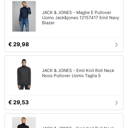
disney
e
film
igiene
JACK & JONES - Maglie E Pullover
DVD
Uomo Jack&jones 12157417 Emil Navy
Film
Blazer
Beauty
Vedi
tutti
Giocattoli
€ 29,98
Prima
Cd
infanzia
musicali
JACK & JONES - Emil Knit Roll Neck
Colonne
Noos Pullover Uomo Taglia S
Fotografia
Sonore
CD
Musicali
Casalinghi
Musica
€ 29,53
Leggera
Abbigliamento
Musica
Jazz
Sport