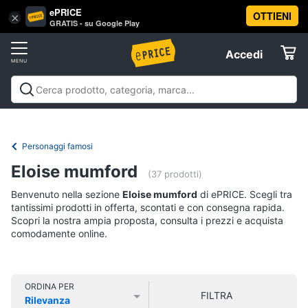
ePRICE
OTTIENI
Vai
×
Accedi
GRATIS - su Google Play
al
Registrati
menu
Accedi
Libri,
Offerte
cd
e
Libri, cd e dvd
Libri
Dvd e Blu-ray
Cd
dvd
Elettrodomestici
musicali
Personaggi
Offerte
Personaggi famosi
Libri
Informatica
Eloise mumford
Religione
(37 prodotti)
e
Benvenuto nella sezione
Eloise mumford
di ePRICE. Scegli tra
Spiritualità
Telefonia
tantissimi prodotti in offerta, scontati e con consegna rapida.
Attualità,
Scopri la nostra ampia proposta, consulta i prezzi e acquista
politica
comodamente online.
Tv
e
e
diritto
Home
Libri
Cinema
di
ORDINA PER
FILTRA
Cucina
Rilevanza