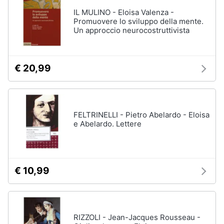
Vedi
tutti
IL MULINO - Eloisa Valenza -
Animali
Promuovere lo sviluppo della mente.
Un approccio neurocostruttivista
Motori
Personaggi
€ 20,99
cristiano
Libri,
ronaldo
cd
Me
e
contro
dvd
Te
FELTRINELLI - Pietro Abelardo - Eloisa
Sean
e Abelardo. Lettere
connery
Festività
e
Barbara
ricorrenze
D'Urso
€ 10,99
Vedi
Promozioni
tutti
Servizi
RIZZOLI - Jean-Jacques Rousseau -