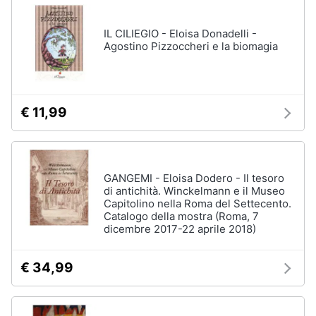
disney
e
film
igiene
IL CILIEGIO - Eloisa Donadelli -
DVD
Agostino Pizzoccheri e la biomagia
Film
Beauty
Vedi
tutti
Giocattoli
€ 11,99
Prima
Cd
infanzia
musicali
GANGEMI - Eloisa Dodero - Il tesoro
Colonne
di antichità. Winckelmann e il Museo
Fotografia
Sonore
Capitolino nella Roma del Settecento.
Catalogo della mostra (Roma, 7
CD
Musicali
dicembre 2017-22 aprile 2018)
Casalinghi
Musica
Leggera
€ 34,99
Abbigliamento
Musica
Jazz
Sport