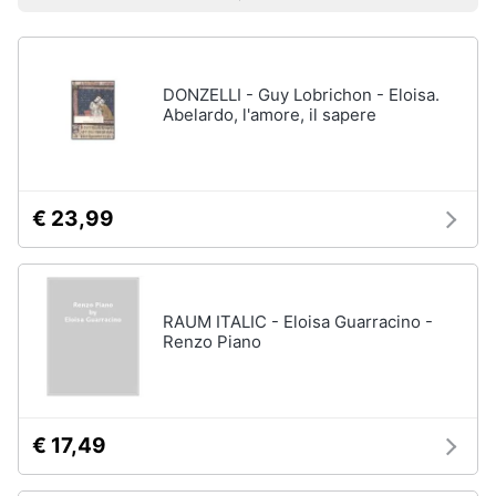
Prezzo più basso
Prezzo più alto
Valutazioni
Libri
Smart
di
home
Arte,
Design
e
DONZELLI - Guy Lobrichon - Eloisa.
Videogiochi
Architettura
Abelardo, l'amore, il sapere
Vedi
Audio
tutti
e
musica
€ 23,99
Dvd
Clima
e
Blu-
ray
RAUM ITALIC - Eloisa Guarracino -
Arredo
Renzo Piano
Blu-
Ray
Brico
Blu-
e
Ray
Giardinaggio
Musica
€ 17,49
Classica
Salute
Walt