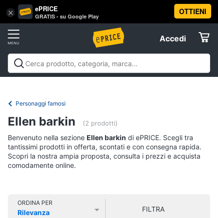
ePRICE
OTTIENI
Vai
×
Accedi
GRATIS - su Google Play
al
Registrati
menu
Accedi
Libri,
Offerte
cd
e
Libri, cd e dvd
Libri
Dvd e Blu-ray
Cd
dvd
Elettrodomestici
musicali
Personaggi
Offerte
Personaggi famosi
Libri
Informatica
Ellen barkin
Religione
(2 prodotti)
e
Benvenuto nella sezione
Ellen barkin
di ePRICE. Scegli tra
Spiritualità
Telefonia
tantissimi prodotti in offerta, scontati e con consegna rapida.
Attualità,
Scopri la nostra ampia proposta, consulta i prezzi e acquista
politica
comodamente online.
Tv
e
e
diritto
Home
Libri
Cinema
di
ORDINA PER
FILTRA
Cucina
Rilevanza