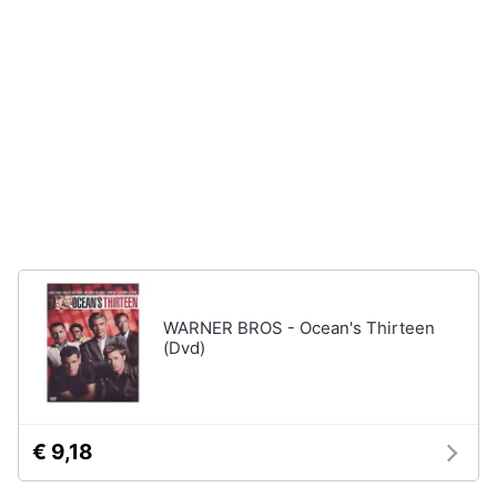
disney
e
film
igiene
DVD
Film
Beauty
Vedi
tutti
Giocattoli
Prima
Cd
infanzia
musicali
Colonne
Fotografia
Sonore
WARNER BROS - Ocean's Thirteen
CD
(Dvd)
Musicali
Casalinghi
Musica
Leggera
Abbigliamento
Musica
€ 9,18
Jazz
Sport