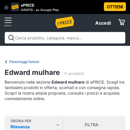
ePRICE
OTTIENI
Vai
×
Accedi
GRATIS - su Google Play
al
Registrati
menu
Accedi
Libri,
Offerte
cd
e
Libri, cd e dvd
Libri
Dvd e Blu-ray
Cd
dvd
Elettrodomestici
musicali
Personaggi
Offerte
Personaggi famosi
Libri
Informatica
Edward mulhare
Religione
(1 prodotti)
e
Benvenuto nella sezione
Edward mulhare
di ePRICE. Scegli tra
Spiritualità
Telefonia
tantissimi prodotti in offerta, scontati e con consegna rapida.
Attualità,
Scopri la nostra ampia proposta, consulta i prezzi e acquista
politica
comodamente online.
Tv
e
e
diritto
Home
Libri
Cinema
di
ORDINA PER
FILTRA
Cucina
Rilevanza