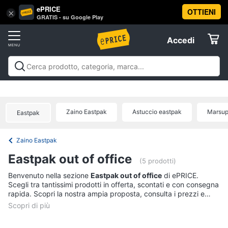
ePRICE
OTTIENI
Vai
×
Accedi
GRATIS - su Google Play
al
Registrati
menu
Accedi
Abbigliamento
Offerte
Donna
Abbigliamento
Donna
Uomo
Bambino
Scarpe
Accessori
Vest
Elettrodomestici
Intimo
donna
Zaino Eastpak
Astuccio eastpak
Marsup
Eastpak
Top
Informatica
Cappotto
Zaino Eastpak
donna
Telefonia
Eastpak out of office
Felpa
(5 prodotti)
donna
Tv
Benvenuto nella sezione
Eastpak out of office
di ePRICE.
Scegli tra tantissimi prodotti in offerta, scontati e con consegna
Vedi
e
rapida. Scopri la nostra ampia proposta, consulta i prezzi e
tutti
Home
acquista comodamente online.
Cinema