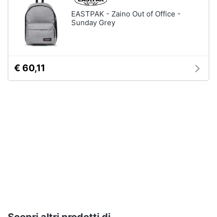
EASTPAK - Zaino Out of Office -
Sunday Grey
Gioielli
Anelli
Orecchini
Cavigliera
€ 60,11
Collane
Vedi
tutti