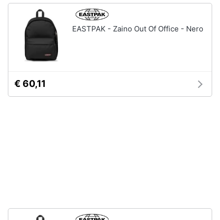
Assistenza
Tuta
clienti
Pantaloni
EASTPAK - Zaino Out Of Office - Nero
Esci
Vedi
tutti
€ 60,11
Orologi
Apple
Watch
Smartwatch
Orologi
uomo
Orologi
donna
Vedi
tutti