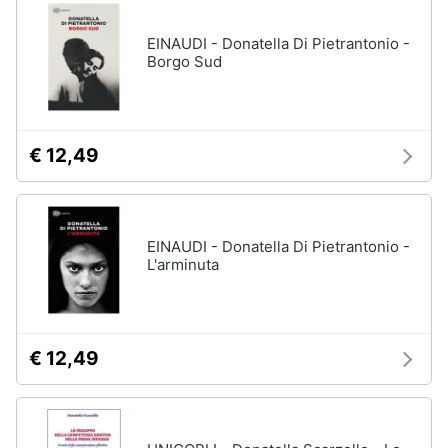
disney
e
film
igiene
EINAUDI - Donatella Di Pietrantonio -
DVD
Borgo Sud
Film
Beauty
Vedi
tutti
Giocattoli
€ 12,49
Prima
Cd
infanzia
musicali
EINAUDI - Donatella Di Pietrantonio -
Colonne
L'arminuta
Fotografia
Sonore
CD
Musicali
Casalinghi
Musica
€ 12,49
Leggera
Abbigliamento
Musica
Jazz
Sport