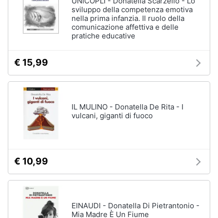
UNICOPLI - Donatella Scarzello - Lo
Vedi
sviluppo della competenza emotiva
tutti
nella prima infanzia. Il ruolo della
Animali
comunicazione affettiva e delle
pratiche educative
Motori
Personaggi
€ 15,99
cristiano
Libri,
ronaldo
cd
Me
e
contro
dvd
Te
IL MULINO - Donatella De Rita - I
vulcani, giganti di fuoco
Sean
connery
Festività
e
Barbara
ricorrenze
D'Urso
€ 10,99
Vedi
Promozioni
tutti
Servizi
EINAUDI - Donatella Di Pietrantonio -
Mia Madre È Un Fiume