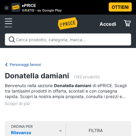
ePRICE
OTTIENI
Vai
×
Accedi
GRATIS - su Google Play
al
Registrati
menu
Accedi
Libri,
Offerte
cd
e
Libri, cd e dvd
Libri
Dvd e Blu-ray
Cd
dvd
Elettrodomestici
musicali
Personaggi
Offerte
Personaggi famosi
Libri
Informatica
Donatella damiani
Religione
(182 prodotti)
e
Benvenuto nella sezione
Donatella damiani
di ePRICE. Scegli
Spiritualità
Telefonia
tra tantissimi prodotti in offerta, scontati e con consegna
Attualità,
rapida. Scopri la nostra ampia proposta, consulta i prezzi e
politica
acquista comodamente online.
Tv
e
e
diritto
Home
Libri
Cinema
di
ORDINA PER
FILTRA
Cucina
Rilevanza