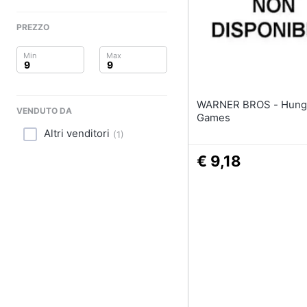
Clima
PREZZO
Arredo
Brico e Giardinaggio
Salute e igiene
WARNER BROS - Hunger
VENDUTO DA
Games
Beauty
Altri venditori
(
1
)
Giocattoli
€ 9,18
Prima infanzia
Fotografia
Casalinghi
Abbigliamento