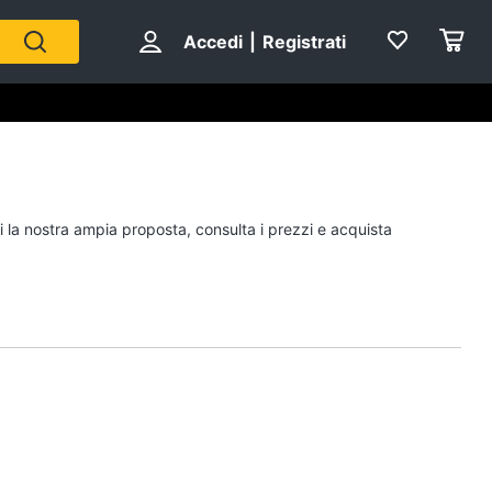
Accedi
|
Registrati
Personaggi
i la nostra ampia proposta, consulta i prezzi e acquista
cristiano ronaldo
Me contro Te
Sean connery
Barbara D'Urso
Vedi tutti