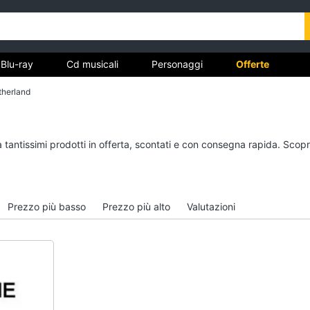
Blu-ray
Cd musicali
Personaggi
Offerte
therland
vd
Dvd e Blu-ray
Cd musicali
 tantissimi prodotti in offerta, scontati e con consegna rapida. Scopr
à
Blu-Ray
Colonne Sonore
itto
Blu-Ray Musica Classica
CD Musicali
Walt disney film
Musica Leggera
Prezzo più basso
Prezzo più alto
Valutazioni
DVD Film
Musica Jazz
Vedi tutti
Vedi tutti