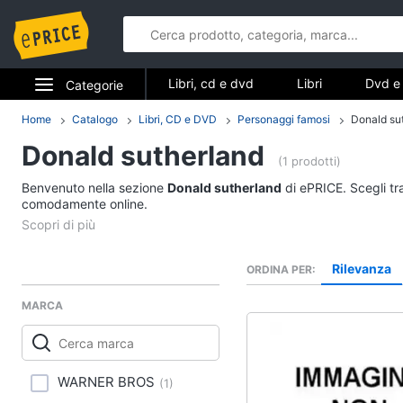
Libri, cd e dvd
Libri
Dvd e 
Categorie
Elettrodomestici
Home
Catalogo
Libri, CD e DVD
Personaggi famosi
Donald su
Libri, cd e d
Donald sutherland
Informatica
(1 prodotti)
Libri
Benvenuto nella sezione
Donald sutherland
di ePRICE. Scegli tra
Telefonia
comodamente online.
Religione e Spiritualit
Attualità, politica e dir
Tv e Home Cinema
Libri di Cucina
Rilevanza
ORDINA PER
Smart home
Libri di Arte, Design e
Architettura
MARCA
Videogiochi
Vedi tutti
Audio e musica
WARNER BROS
(
1
)